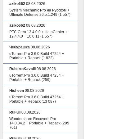
aziko662
08.08.2026
System Mechanic Pro на Русском +
Ultimate Defense 26.5.1.249
(1 557)
aziko662
08.08.2026
PTC Creo 13.4.0.0 + HelpCenter +
12.4.4.0 + 10.0.11
(1 557)
Чебурашка
08.08.2026
uTorrent Pro 3.6.0 Build 47254 +
Portable + Repack
(1 822)
RubertoKavalli
08.08.2026
uTorrent Pro 3.6.0 Build 47254 +
Portable + Repack
(259)
Hisheen
08.08.2026
uTorrent Pro 3.6.0 Build 47254 +
Portable + Repack
(13 087)
RuFull
08.08.2026
Wondershare Recoverit Pro
14.0.34.2 + Portable + Repack
(295
701)
RuFull
08.08.2026