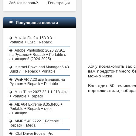
Забыли пароль?
Регистрация
Популярные новости
Mozilla Firefox 153.0.3 +
Portable + ESR + Repack
Adobe Photoshop 2026 27.9.1
на Русском + Repack + Portable с
активацией (2024-2025)
Хочу познакомить вас 
Internet Download Manager 6.43
вам предстоит много б
Build 7 + Repack + Portable
можно ниже.
WinRAR 7.23 для Виндовс на
Русском + Repack + Portable
Вас ждет 50 великоле
переключатели, собират
MassTube 2027 22.1.1.218 Ultra
+ Portable + Repack
AIDA64 Extreme 8.35.8400 +
Portable + Repack + ключ
активации
AIMP 5.40.2722 + Portable +
Repack + Mega
IObit Driver Booster Pro