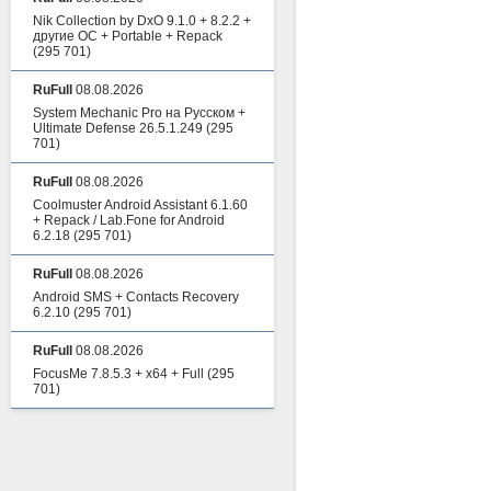
Nik Collection by DxO 9.1.0 + 8.2.2 +
другие ОС + Portable + Repack
(295 701)
RuFull
08.08.2026
System Mechanic Pro на Русском +
Ultimate Defense 26.5.1.249
(295
701)
RuFull
08.08.2026
Coolmuster Android Assistant 6.1.60
+ Repack / Lab.Fone for Android
6.2.18
(295 701)
RuFull
08.08.2026
Android SMS + Contacts Recovery
6.2.10
(295 701)
RuFull
08.08.2026
FocusMe 7.8.5.3 + x64 + Full
(295
701)