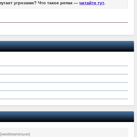
пугает угрозами? Что такое репак —
читайте тут
.