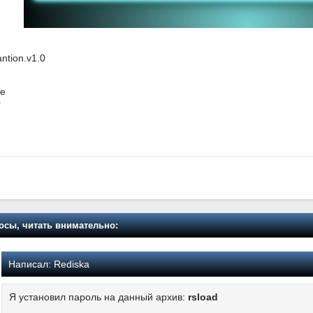
antion.v1.0
ше
0
осы, читать внимательно:
Написал:
Rediska
Я установил пароль на данный архив:
rsload