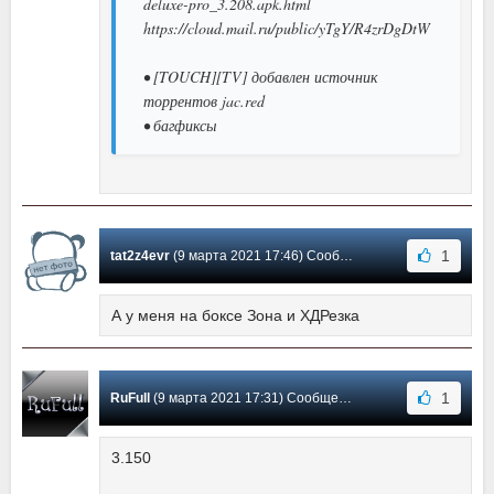
deluxe-pro_3.208.apk.html
https://cloud.mail.ru/public/yTgY/R4zrDgDtW
• [TOUCH][TV] добавлен источник
торрентов jac.red
• багфиксы
1
tat2z4evr
(9 марта 2021 17:46) Сообщение #-1
А у меня на боксе Зона и ХДРезка
1
RuFull
(9 марта 2021 17:31) Сообщение #-2
3.150