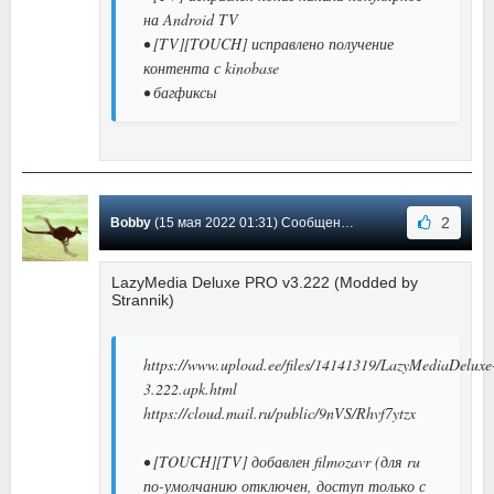
на Android TV
• [TV][TOUCH] исправлено получение
контента с kinobase
• багфиксы
2
Bobby
(15 мая 2022 01:31) Сообщение #3
LazyMedia Deluxe PRO v3.222 (Modded by
Strannik)
https://www.upload.ee/files/14141319/LazyMediaDeluxe
3.222.apk.html
https://cloud.mail.ru/public/9nVS/Rhvf7ytzx
• [TOUCH][TV] добавлен filmozavr (для ru
по-умолчанию отключен, доступ только с