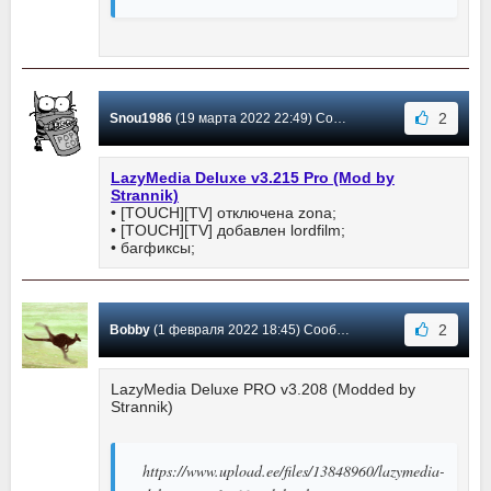
2
Snou1986
(19 марта 2022 22:49) Сообщение #1
LazyMedia Deluxe v3.215 Pro (Mod by
Strannik)
• [TOUCH][TV] отключена zona;
• [TOUCH][TV] добавлен lordfilm;
• багфиксы;
2
Bobby
(1 февраля 2022 18:45) Сообщение #0
LazyMedia Deluxe PRO v3.208 (Modded by
Strannik)
https://www.upload.ee/files/13848960/lazymedia-