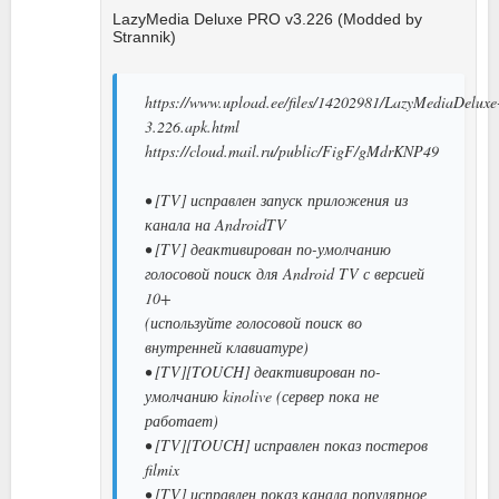
LazyMedia Deluxe PRO v3.226 (Modded by
Strannik)
https://www.upload.ee/files/14202981/LazyMediaDeluxe
3.226.apk.html
https://cloud.mail.ru/public/FigF/gMdrKNP49
• [TV] исправлен запуск приложения из
канала на AndroidTV
• [TV] деактивирован по-умолчанию
голосовой поиск для Android TV с версией
10+
(используйте голосовой поиск во
внутренней клавиатуре)
• [TV][TOUCH] деактивирован по-
умолчанию kinolive (сервер пока не
работает)
• [TV][TOUCH] исправлен показ постеров
filmix
• [TV] исправлен показ канала популярное