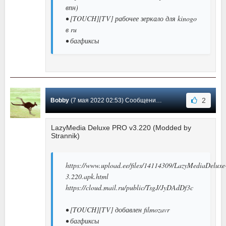
впн)
• [TOUCH][TV] рабочее зеркало для kinogo
в ru
• багфиксы
2
Bobby
(7 мая 2022 02:53) Сообщение #2
LazyMedia Deluxe PRO v3.220 (Modded by
Strannik)
https://www.upload.ee/files/14114309/LazyMediaDeluxe
3.220.apk.html
https://cloud.mail.ru/public/TsgJ/JyDAdDf3c
• [TOUCH][TV] добавлен filmozavr
• багфиксы