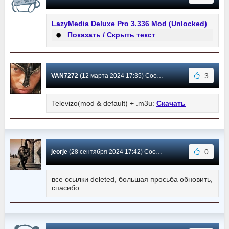
LazyMedia Deluxe Pro 3.336 Mod (Unlocked)
Показать / Скрыть текст
3
VAN7272
(12 марта 2024 17:35) Сообщение #13
Televizo(mod & default) + .m3u:
Скачать
0
jeorje
(28 сентября 2024 17:42) Сообщение #12
все ссылки deleted, большая просьба обновить,
спасибо