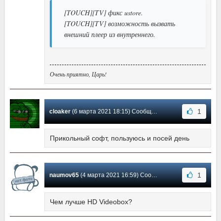
[TOUCH][TV] фикс ustore.
[TOUCH][TV] возможность вызвать
внешний плеер из внутреннего.
Очень приятно, Царь!
1
cloaker
(6 марта 2021 18:15) Сообщение #-3
Прикольный софт, пользуюсь и посей день
1
naumov65
(4 марта 2021 16:59) Сообщение #-4
Чем лучше HD Videobox?