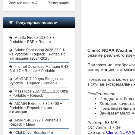
Забыли пароль?
Регистрация
Популярные новости
Mozilla Firefox 153.0.3 +
Portable + ESR + Repack
Adobe Photoshop 2026 27.9.1
Clime: NOAA Weather 
на Русском + Repack + Portable с
режиме реального врем
активацией (2024-2025)
Приложение отображае
Internet Download Manager 6.43
информацию, как макси
Build 7 + Repack + Portable
WinRAR 7.23 для Виндовс на
Пользователь может до
Русском + Repack + Portable
в случае экстремальных
MassTube 2027 22.1.1.218 Ultra
Особенности:
+ Portable + Repack
Предлагает боль
Хорошее качеств
AIDA64 Extreme 8.35.8400 +
Portable + Repack + ключ
Привлекательный 
активации
Занимает мало ме
AIMP 5.40.2722 + Portable +
Размер
: 53 MB
Repack + Mega
ОС
: Android 7.0+
Скачать
Clime: NOAA We
IObit Driver Booster Pro