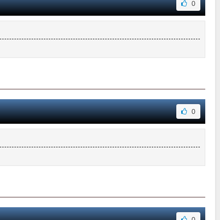
0
0
0