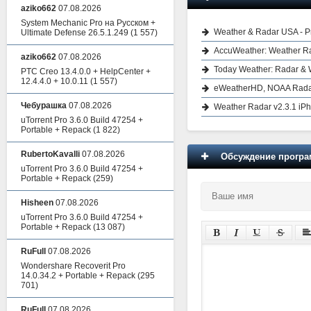
aziko662
07.08.2026
System Mechanic Pro на Русском +
Weather & Radar USA - P
Ultimate Defense 26.5.1.249
(1 557)
AccuWeather: Weather Ra
aziko662
07.08.2026
Today Weather: Radar & 
PTC Creo 13.4.0.0 + HelpCenter +
12.4.4.0 + 10.0.11
(1 557)
eWeatherHD, NOAA Radar
Чебурашка
07.08.2026
Weather Radar v2.3.1 iP
uTorrent Pro 3.6.0 Build 47254 +
Portable + Repack
(1 822)
RubertoKavalli
07.08.2026
Обсуждение програм
uTorrent Pro 3.6.0 Build 47254 +
Portable + Repack
(259)
Hisheen
07.08.2026
uTorrent Pro 3.6.0 Build 47254 +
Portable + Repack
(13 087)
RuFull
07.08.2026
Wondershare Recoverit Pro
14.0.34.2 + Portable + Repack
(295
701)
RuFull
07.08.2026