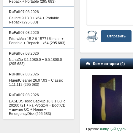
Repack + Portable
(295 683)
RuFull
07.08.2026
Calibre 9.13.0 + x64 + Portable +
Repack
(295 683)
RuFull
07.08.2026
Отправить
EdrawMax 15.2.9.1577 Ultimate +
Portable + Repack + x64
(295 683)
RuFull
07.08.2026
NanaZip 3.1.1080.0 + 6.5.1800.0
Комментарии (4)
(295 683)
RuFull
07.08.2026
FluentCleaner 26.07.03 + Classic
1.11.112
(295 683)
RuFull
07.08.2026
EASEUS Todo Backup 16.3.1 Build
20260721 + на Русском + Boot CD
+ другие ОС + Home +
EmergencyDisk
(295 683)
Группа:
Живущий здесь