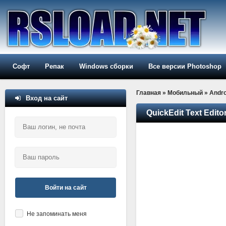
Софт
Репак
Windows сборки
Все версии Photoshop
Главная
»
Мобильный
»
Andro
Вход на сайт
QuickEdit Text Editor
Войти на сайт
Не запоминать меня