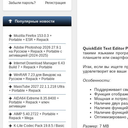
Забыли пароль?
Регистрация
Популярные новости
Mozilla Firefox 153.0.3 +
Portable + ESR + Repack
Adobe Photoshop 2026 27.9.1
QuickEdit Text Editor 
на Русском + Repack + Portable с
такими языками програ
активацией (2024-2025)
планшете или смартфо
Internet Download Manager 6.43
Итак, если вы ищете п
Build 7 + Repack + Portable
удовлетворит все ваши 
WinRAR 7.23 для Виндовс на
Русском + Repack + Portable
Особенности:
MassTube 2027 22.1.1.218 Ultra
Поддерживает св
+ Portable + Repack
Функция отображ
AIDA64 Extreme 8.35.8400 +
Мощная и потряс
Portable + Repack + ключ
Наличие двух раз
активации
Наличие функций
Наличие функций 
AIMP 5.40.2722 + Portable +
Оптимизировано 
Repack + Mega
K-Lite Codec Pack 19.8.5 / Basic
Размер
: 7 MB