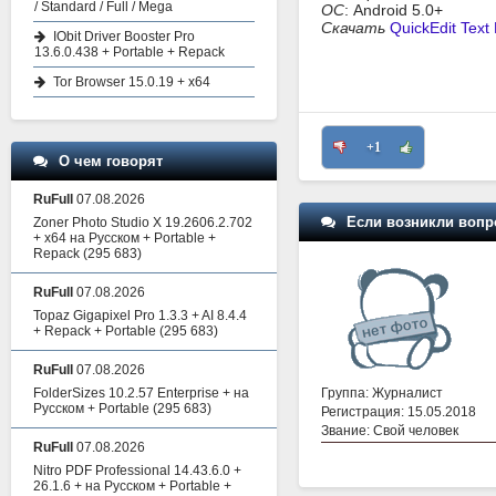
/ Standard / Full / Mega
ОС
: Android 5.0+
Скачать
QuickEdit Text 
IObit Driver Booster Pro
13.6.0.438 + Portable + Repack
Tor Browser 15.0.19 + x64
+1
О чем говорят
RuFull
07.08.2026
Если возникли вопр
Zoner Photo Studio X 19.2606.2.702
+ x64 на Русском + Portable +
Repack
(295 683)
RuFull
07.08.2026
Topaz Gigapixel Pro 1.3.3 + AI 8.4.4
+ Repack + Portable
(295 683)
RuFull
07.08.2026
Группа: Журналист
FolderSizes 10.2.57 Enterprise + на
Русском + Portable
(295 683)
Регистрация: 15.05.2018
Звание: Свой человек
RuFull
07.08.2026
Nitro PDF Professional 14.43.6.0 +
26.1.6 + на Русском + Portable +