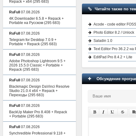
Repack + x64
(295 683)
Читайте также по тем
RuFull
07.08.2026
4K Downloader 6.5.8 + Repack +
Portable на Русском
(295 683)
Acode - code editor FOSS
Photo Editor 8.2 / Unlock
RuFull
07.08.2026
Telegram for Desktop 7.0.9 +
Saladin 1.0
Portable + Repack
(295 683)
Text Editor Pro 36.2.2 на
RuFull
07.08.2026
EditPad Pro 8.4.2 + Lite
Adobe Photoshop Lightroom 9.5 +
2026 15.5.0 Classic + Portable +
Repack
(295 683)
Обсуждение програм
RuFull
07.08.2026
Blackmagic Design DaVinci Resolve
Studio 21.0.4 x64 + Repack +
Переходы
(295 683)
RuFull
07.08.2026
BackUp Maker Pro 8.408 + Repack
+ Portable
(295 683)
RuFull
07.08.2026
Synchredible Professional 9.118 +