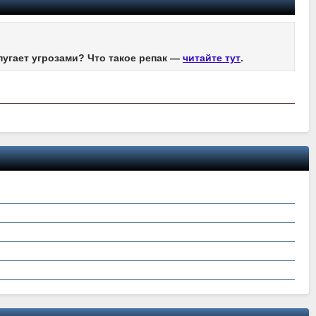
пугает угрозами? Что такое репак —
читайте тут
.