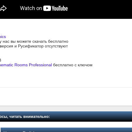
ics
 у нас вы можете скачать бесплатно
я версия и Русификатор отсутствуют
3
nematic Rooms Professional
бесплатно с ключом
осы, читать внимательно: