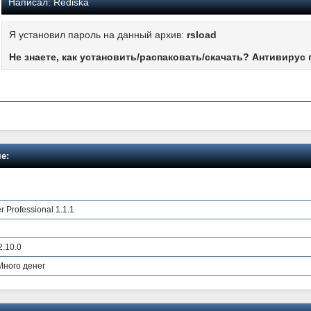
Написал:
Rediska
Я установил пароль на данный архив:
rsload
Не знаете, как установить/распаковать/скачать? Антивирус 
е:
 Professional 1.1.1
2.10.0
Много денег