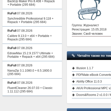
BackUp Maker Pro 8.408 + Repack
+ Portable
(295 684)
RuFull
07.08.2026
Synchredible Professional 9.118 +
Repack + Portable
(295 684)
Группа: Журналист
Регистрация: 15.05.2018
RuFull
07.08.2026
Звание: Свой человек
Calibre 9.13.0 + x64 + Portable +
Repack
(295 684)
RuFull
07.08.2026
EdrawMax 15.2.9.1577 Ultimate +
Читайте также по тем
Portable + Repack + x64
(295 684)
RuFull
07.08.2026
Illusion 1.1.7
NanaZip 3.1.1080.0 + 6.5.1800.0
(295 684)
PDFMate eBook Converter
Ability Office 11.0.3
RuFull
07.08.2026
FluentCleaner 26.07.03 + Classic
AKAI Professional MPC v
1.11.112
(295 684)
Doors&Rooms 2 v1.0.0 / 