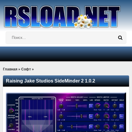
Главная
»
Софт
»
Raising Jake Studios SideMinder 2 1.0.2