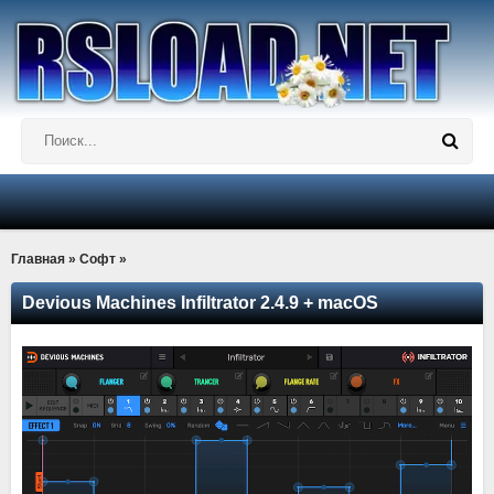
Главная
»
Софт
»
Devious Machines Infiltrator 2.4.9 + macOS