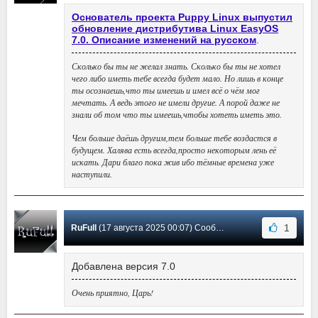
Основатель проекта Puppy Linux выпустил
обновление дистрибутива Linux EasyOS
7.0. Описание изменений на русском
.
Сколько бы ты не желал знать. Сколько бы ты не хотел
чего либо иметь тебе всегда будет мало. Но лишь в конце
ты осознаешь,что ты имеешь и имел всё о чём мог
мечтать. А ведь этого не имели другие. А порой даже не
знали об том что ты имеешь,чтобы хотеть иметь это.
Чем больше даёшь другим,тем больше тебе воздастся в
будущем. Халява есть всегда,просто некоторым лень её
искать. Дари благо пока жив ибо тёмные времена уже
наступили.
1
RuFull
(17 августа 2025 00:07) Сообщение #5
Добавлена версия 7.0
Очень приятно, Царь!