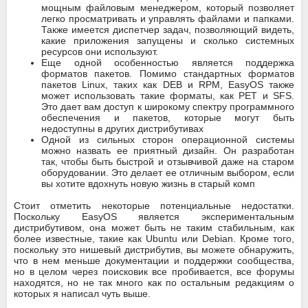
мощным файловым менеджером, который позволяет
легко просматривать и управлять файлами и папками.
Также имеется диспетчер задач, позволяющий видеть,
какие приложения запущены и сколько системных
ресурсов они используют.
Еще одной особенностью является поддержка
форматов пакетов. Помимо стандартных форматов
пакетов Linux, таких как DEB и RPM, EasyOS также
может использовать такие форматы, как PET и SFS.
Это дает вам доступ к широкому спектру программного
обеспечения и пакетов, которые могут быть
недоступны в других дистрибутивах
Одной из сильных сторон операционной системы
можно назвать ее приятный дизайн. Он разработан
так, чтобы быть быстрой и отзывчивой даже на старом
оборудовании. Это делает ее отличным выбором, если
вы хотите вдохнуть новую жизнь в старый комп
Стоит отметить некоторые потенциальные недостатки.
Поскольку EasyOS является экспериментальным
дистрибутивом, она может быть не таким стабильным, как
более известные, такие как Ubuntu или Debian. Кроме того,
поскольку это нишевый дистрибутив, вы можете обнаружить,
что в нем меньше документации и поддержки сообщества,
но в целом через поисковик все пробивается, все форумы
находятся, но не так много как по остальным редакциям о
которых я написал чуть выше.