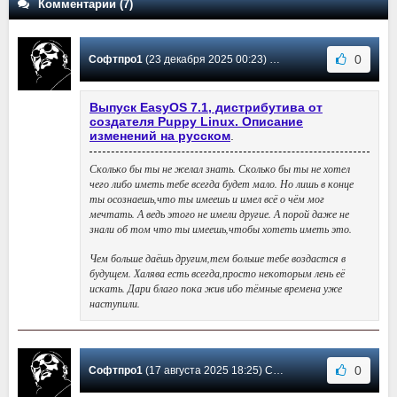
Комментарии (7)
0
Софтпро1
(23 декабря 2025 00:23) Сообщение #7
Выпуск EasyOS 7.1, дистрибутива от
создателя Puppy Linux. Описание
изменений на русском
.
Сколько бы ты не желал знать. Сколько бы ты не хотел
чего либо иметь тебе всегда будет мало. Но лишь в конце
ты осознаешь,что ты имеешь и имел всё о чём мог
мечтать. А ведь этого не имели другие. А порой даже не
знали об том что ты имеешь,чтобы хотеть иметь это.
Чем больше даёшь другим,тем больше тебе воздастся в
будущем. Халява есть всегда,просто некоторым лень её
искать. Дари благо пока жив ибо тёмные времена уже
наступили.
0
Софтпро1
(17 августа 2025 18:25) Сообщение #6