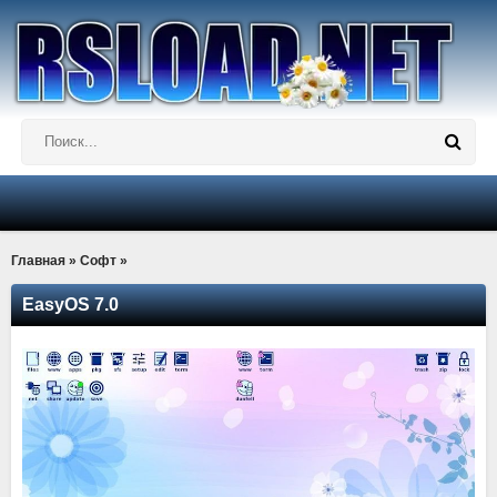
Главная
»
Софт
»
EasyOS 7.0