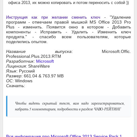
офиса 2013, их можно копировать и потом переносить с собой ))
- "Удаление
Инструкция как при желании сменить ключ
программ - отмечаем правой мышкой MS Office 2013 Pro
Plus - изменить. Появится окно в котором - Добавить
компоненты - Исправить - Удалить - Изменить ключ
продукта." - спасибо всем пользователям, которые
поделились опытом.
Название выпуска
: Microsoft.Offic.
Professional.Plus.2013.RTM
Разработчик
:
Microsoft
Лицензия
: ShareWare
Язык
: Русский
Размер
: 661.04 & 763.97 MB
ОС
: Windows
Скачать
:
Чтобы видеть скрытый текст, вам надо зарегистрироваться,
набрать 5 комментариев, подробности в разделе ЧАВО-РЕЙТИНГ
Вся инфомрация про Microsoft Office 2013 Service Pack 1