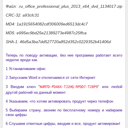
Файл: .ru_office_professional_plus_2013_x64_dvd_1134017.zip
CRC-32: a93cfc31
MD4: 1a1915654082cdf306009ed6513dc4c7
MD5: e995ec9bd25e21389273e4987c25ffca
SHA-1: 46d5a3ba7dd527720a852d352c0229352b41406d
Теперь по поводу активации, без нее программа работает всего
неделю вроде как.
1 Устанавливаем офис
2 Запускаем Word и отключаемся от сети Интернет
3 Вводим ключ "
" или любой
N4M7D-PD46X-TJ2HQ-RPDD7-T28P9
другой рабочий на данный момент
4 Указываем, что хотим активировать продукт через телефон
5 Выбираем страну, звоним по бесплатному номеру и набираем
свои цифры
6 Слушаем ответные цифры, вводим и все, продукт активирован!