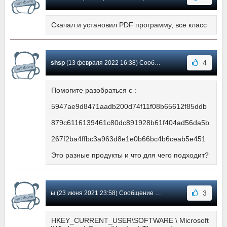
Скачал и установил PDF программу, все класс
4
shsp
(13 февраля 2022 16:38) Сообщение #1765
Помогите разобраться с :
5947ae9d8471aadb200d74f11f08b65612f85ddb
879c6116139461c80dc891928b61f404ad56da5b
267f2ba4ffbc3a963d8e1e0b66bc4b6ceab5e451
Это разные продукты и что для чего подходит?
3
ы (23 июня 2021 23:58) Сообщение #1764
HKEY_CURRENT_USER\SOFTWARE \ Microsoft