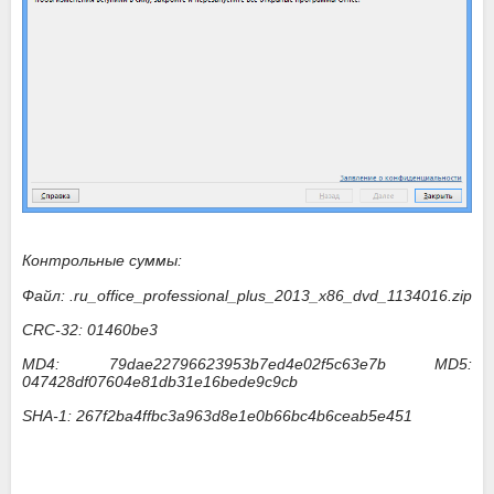
Контрольные суммы:
Файл: .ru_office_professional_plus_2013_x86_dvd_1134016.zip
CRC-32: 01460be3
MD4: 79dae22796623953b7ed4e02f5c63e7b MD5:
047428df07604e81db31e16bede9c9cb
SHA-1: 267f2ba4ffbc3a963d8e1e0b66bc4b6ceab5e451