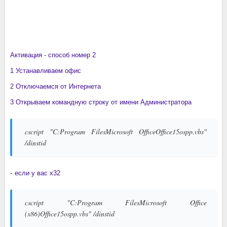
Активация - способ номер 2
1 Устанавливаем офис
2 Отключаемся от Интернета
3 Открываем командную строку от имени Администратора
cscript "C:Program FilesMicrosoft OfficeOffice15ospp.vbs"
/dinstid
-
если у вас x32
cscript "C:Program FilesMicrosoft Office
(x86)Office15ospp.vbs" /dinstid