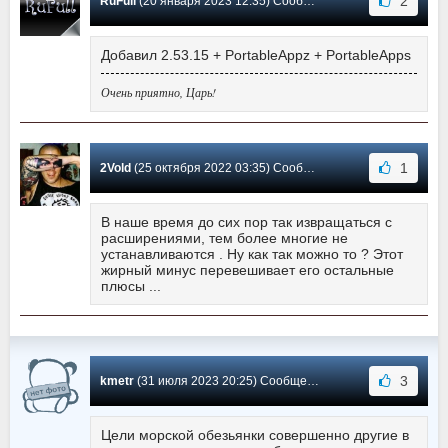
2
RuFull
(20 января 2023 12:35) Сообщение #424
Добавил 2.53.15 + PortableAppz + PortableApps
Очень приятно, Царь!
1
2Vold
(25 октября 2022 03:35) Сообщение #423
В наше время до сих пор так извращаться с
расширениями, тем более многие не
устанавливаются . Ну как так можно то ? Этот
жирный минус перевешивает его остальные
плюсы ...
3
kmetr
(31 июля 2023 20:25) Сообщение #422
Цели морской обезьянки совершенно другие в