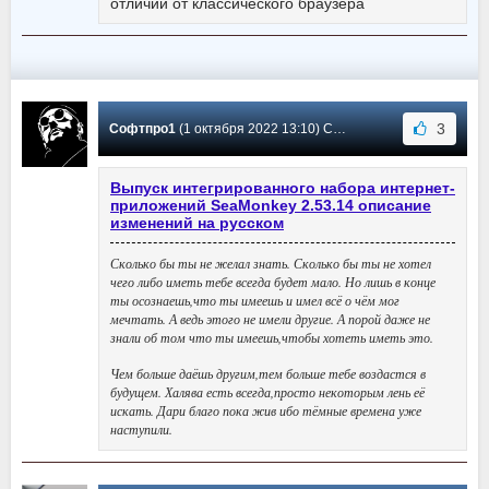
отличии от классического браузера
3
Софтпро1
(1 октября 2022 13:10) Сообщение #421
Выпуск интегрированного набора интернет-
приложений SeaMonkey 2.53.14 описание
изменений на русском
Сколько бы ты не желал знать. Сколько бы ты не хотел
чего либо иметь тебе всегда будет мало. Но лишь в конце
ты осознаешь,что ты имеешь и имел всё о чём мог
мечтать. А ведь этого не имели другие. А порой даже не
знали об том что ты имеешь,чтобы хотеть иметь это.
Чем больше даёшь другим,тем больше тебе воздастся в
будущем. Халява есть всегда,просто некоторым лень её
искать. Дари благо пока жив ибо тёмные времена уже
наступили.