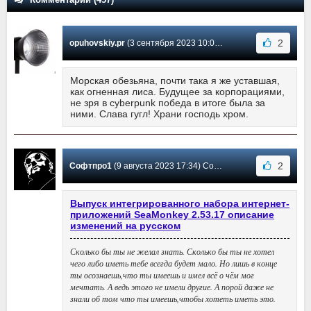
2
opuhovskiy.pr
(3 сентября 2023 10:03) Сообщение #431
Морская обезьяна, почти така я же уставшая,
как огненная лиса. Будущее за корпорациями,
не зря в cyberpunk победа в итоге была за
ними. Слава гугл! Храни господь хром.
2
Софтпро1
(9 августа 2023 17:34) Сообщение #430
Выпуск интегрированного набора интернет-
приложений SeaMonkey 2.53.17 описание
изменений на русском
Сколько бы ты не желал знать. Сколько бы ты не хотел
чего либо иметь тебе всегда будет мало. Но лишь в конце
ты осознаешь,что ты имеешь и имел всё о чём мог
мечтать. А ведь этого не имели другие. А порой даже не
знали об том что ты имеешь,чтобы хотеть иметь это.