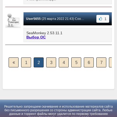
1
User5655
(25 марта 2022 21:43) Сообщение #411
SeaMonkey 2.53.11.1
Выбор ОС
1
2
3
4
5
6
7
8
Решительно запрещаем скачивание и использование материалов сайта
без письменного разрешения со стороны администрации сайта. Любые
данные и торрент файлы могут удалится по первому требованию