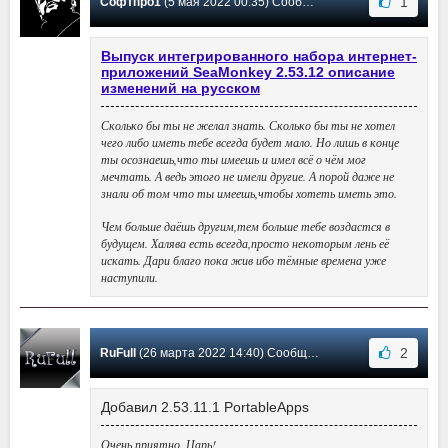
1
Софтпро1
(5 мая 2022 00:35) Сообщение #413
Выпуск интегрированного набора интернет-
приложений SeaMonkey 2.53.12 описание
изменений на русском
Сколько бы ты не желал знать. Сколько бы ты не хотел
чего либо иметь тебе всегда будет мало. Но лишь в конце
ты осознаешь,что ты имеешь и имел всё о чём мог
мечтать. А ведь этого не имели другие. А порой даже не
знали об том что ты имеешь,чтобы хотеть иметь это.
Чем больше даёшь другим,тем больше тебе воздастся в
будущем. Халява есть всегда,просто некоторым лень её
искать. Дари благо пока жив ибо тёмные времена уже
наступили.
2
RuFull
(26 марта 2022 14:40) Сообщение #412
Добавил 2.53.11.1 PortableApps
Очень приятно, Царь!