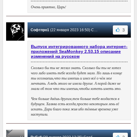
Очень приятно, Царь!
3
Софтпро1
(22 января 2023 16:50) Сообщение #425
Выпуск интегрированного набора интернет-
приложений SeaMonkey 2.53.15 описание
изменений на русском
Сколько бы ты не желал знать. Сколько бы ты не хотел
чего либо иметь тебе всегда будет мало. Но лишь в конце
ты осознаешь,что ты имеешь и имел всё о чём мог
мечтать. А ведь этого не имели другие. А порой даже не
знали об том что ты имеешь,чтобы хотеть иметь это.
Чем больше даёшь другим,тем больше тебе воздастся в
будущем. Халява есть всегда,просто некоторым лень её
искать. Дари благо пока жив ибо тёмные времена уже
наступили.