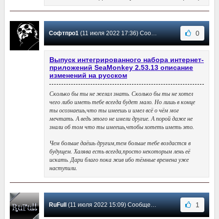
0
Софтпро1
(11 июля 2022 17:36) Сообщение #417
Выпуск интегрированного набора интернет-
приложений SeaMonkey 2.53.13 описание
изменений на русском
Сколько бы ты не желал знать. Сколько бы ты не хотел
чего либо иметь тебе всегда будет мало. Но лишь в конце
ты осознаешь,что ты имеешь и имел всё о чём мог
мечтать. А ведь этого не имели другие. А порой даже не
знали об том что ты имеешь,чтобы хотеть иметь это.
Чем больше даёшь другим,тем больше тебе воздастся в
будущем. Халява есть всегда,просто некоторым лень её
искать. Дари благо пока жив ибо тёмные времена уже
наступили.
1
RuFull
(11 июля 2022 15:09) Сообщение #416