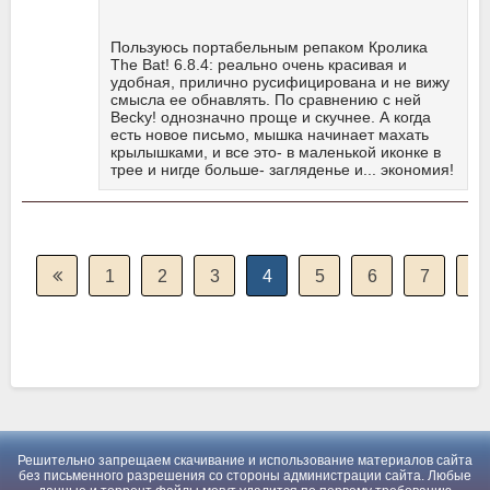
Пользуюсь портабельным репаком Кролика
The Bat! 6.8.4: реально очень красивая и
удобная, прилично русифицирована и не вижу
смысла ее обнавлять. По сравнению с ней
Becky! однозначно проще и скучнее. А когда
есть новое письмо, мышка начинает махать
крылышками, и все это- в маленькой иконке в
трее и нигде больше- загляденье и... экономия!
1
2
3
4
5
6
7
8
Решительно запрещаем скачивание и использование материалов сайта
без письменного разрешения со стороны администрации сайта. Любые