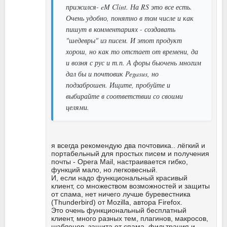
прижился- eM Clint. На RS это все есть.
Очень удобно, понятно в том числе и как
пишут в комментариях - создавать
"шедевры" из писем. И этот продукт
хорош, но как то отстает от времени, да
и возня с рус и т.п. А форы быочень многим
дал бы и почтовик Pegasus, но
подзаброшен. Ищите, пробуйте и
выбирайте в соответствии со своими
целями.
я всегда рекомендую два почтовика.. лёгкий и
портабельный для простых писем и получения
почты - Opera Mail, настраивается гибко,
функций мало, но легковесный.
И, если надо функциональный красивый
клиент, со множеством возможностей и защиты
от спама, нет ничего лучше буревестника
(Thunderbird) от Mozilla, автора Firefox.
Это очень функциональный бесплатный
клиент, много разных тем, плагинов, макросов,
шаблонов, защита от спама, фильтрация и