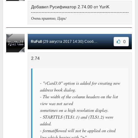
Добавил Русификатор 2.74.00 от YuriK
Очень приятно, Царь!
0
RuFull
(29 августа 2017 14:30) Сообщение #97
2.74
- "vCard3.0" option is added for creating new
address book dialog.
- The width of the column headers on the list
view was not saved
sometimes on a high resolution display.
- STARTTLS (TLS1.1) and (TLS1.2) were
added.
- format/flowed will not be applied on cited
line which begins with ">".