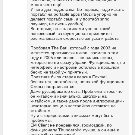
много чего ещё.
У него два недостатка. Во-первых, надо искать
портабл на portable apps (Mozilla упорно не
делают портабл сами, а у портабл эппс
лаунчер, не очень удобно).
Во-вторых, он с плагинами уже не такой
легковесный, за функционал приходится
расплачиваться скоростью запуска и работы.
Пробовал The Bat!, который с года 2003 не
меняется практически никак.. временно там
году в 2005 или позже - появились скины,
которые почти сразу убрали. Функционален, но
интерфейс и настройки остались в прошлом,
бесит, не такой уж приятный.
Приятная была старая версия Foxmail,
бесплатен, портабелен, неплохой функционал.
Скины настраиваются.
Даже руссификатор есть. Проблема в том, что
он китайский изначально, шаблоны на
китайском, а также даже после англофикации -
некоторые вещи в настройках остаются на
китайском.
Ну и с кодировками в письмах могут быть
проблемы.
EM Client не понравился, громоздкий, по
функционалу Thunderbird лучше, а он ещё и
платный и некрасивый.