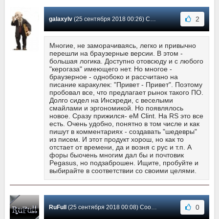
2
galaxylv
(25 сентября 2018 00:26) Сообщение #103
Многие, не заморачиваясь, легко и привычно
перешли на браузерные версии. В этом -
большая логика. Доступно отовсюду и с любого
"керогаза" имеющего нет. Но многое -
браузерное - однобоко и рассчитано на
писание каракулек: "Привет - Привет". Поэтому
пробовал все, что предлагает рынок такого ПО.
Долго сидел на Инскреди, с веселыми
смайлами и эргономикой. Но появлялось
новое. Сразу прижился- eM Clint. На RS это все
есть. Очень удобно, понятно в том числе и как
пишут в комментариях - создавать "шедевры"
из писем. И этот продукт хорош, но как то
отстает от времени, да и возня с рус и т.п. А
форы быочень многим дал бы и почтовик
Pegasus, но подзаброшен. Ищите, пробуйте и
выбирайте в соответствии со своими целями.
0
RuFull
(25 сентября 2018 00:08) Сообщение #102