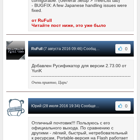
configurable. (General Setup > Tree/List tab)
- BUGFIX: A few Japanese handling issues were
fixed.
от RuFull
Читайте пост ниже, это уже было
0
RuFull
(7 августа 2016 09:46) Сообщение #94
Добавлен Русификатор для версии 2.73.00 от
YuriK
Очень приятно, Царь!
0
Юрий (28 июля 2016 19:34) Сообщение #93
Отличный почтовик!!! Пользуюсь с его
официального выхода. По сравнению с
другими - лёгкий, быстрый, нетребовательный
к ресурсам, Portable-версия на Flash работает