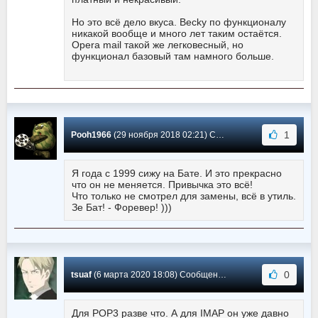
Но это всё дело вкуса. Becky по функционалу
никакой вообще и много лет таким остаётся.
Opera mail такой же легковесный, но
функционал базовый там намного больше.
1
Pooh1966
(29 ноября 2018 02:21) Сообщение #108
Я года с 1999 сижу на Бате. И это прекрасно
что он не меняется. Привычка это всё!
Что только не смотрел для замены, всё в утиль.
Зе Бат! - Форевер! )))
0
tsuaf
(6 марта 2020 18:08) Сообщение #107
Для POP3 разве что. А для IMAP он уже давно