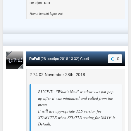
не фонтан.
Homo homini lupus est!
0
RuFull
(28 ноября 2018 13:32) Сообщение #106
2.74.02 November 28th, 2018
BUGFIX: "What's New" window was not pop
up after it was minimized and called from the
menu.
It will use appropriate TLS version for
STARTTLS when SSL/TLS setting for SMTP is
Default,