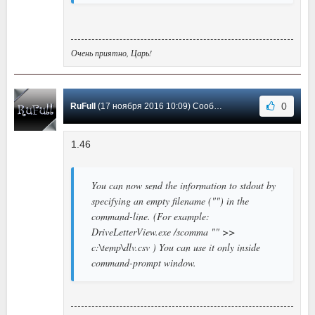
Очень приятно, Царь!
0
RuFull
(17 ноября 2016 10:09) Сообщение #14
1.46
You can now send the information to stdout by
specifying an empty filename ("") in the
command-line. (For example:
DriveLetterView.exe /scomma "" >>
c:\temp\dlv.csv ) You can use it only inside
command-prompt window.