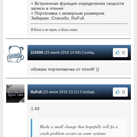
+ Встроенная функция определения скорости
записи и чтения.
+ Портативка с мизерным размером.
Забираю. Спасибо, RuFull.
В Бога я не верю, я Бога знаю.
0
115599
(25 июля 2016 14:58) Сообщение #11
обожаю портативочки от nirsoft! ))
0
RuFull
(25 июля 2016 13:21) Сообщение #10
1.43
Made a small change that hopefully will fix a
crash problem occurs on some systems.