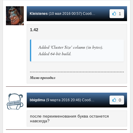
1
Kleistenes
(10 мая 2016 00:57) Сообщение #7
1.42
Added 'Cluster Size' column (in bytes).
Added 64-bit build.
Мимо проходил
0
bbigdima
(9 марта 2016 20:46) Сообщение #6
после переименования буква останется
навсегда?