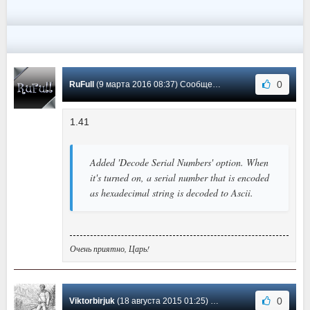
0
RuFull
(9 марта 2016 08:37) Сообщение #3
1.41
Added 'Decode Serial Numbers' option. When
it's turned on, a serial number that is encoded
as hexadecimal string is decoded to Ascii.
Очень приятно, Царь!
0
Viktorbirjuk
(18 августа 2015 01:25) Сообщение #2