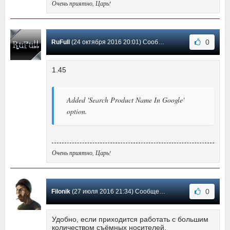
Очень приятно, Царь!
0
RuFull
(24 октября 2016 20:01) Сообщение #13
1.45
Added 'Search Product Name In Google'
option.
Очень приятно, Царь!
0
Filonik
(27 июля 2016 21:34) Сообщение #12
Удобно, если приходится работать с большим
количеством съёмных носителей.