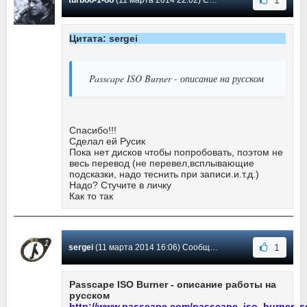
1
turboo-1-oo
(11 марта 2014 22:02) Сообщение #3
Цитата: sergei
Passcape ISO Burner - описание на русском
Спасибо!!!
Сделал ей Русик
Пока нет дисков чтобы попробовать, поэтом не
весь перевод (не перевел,всплывающие
подсказки, надо теснить при записи.и.т.д.)
Надо? Стучите в личку
Как то так
1
sergei
(11 марта 2014 16:06) Сообщение #2
Passcape ISO Burner - описание работы на
русском
http://www.passcape.com/passcape_iso_burner_s