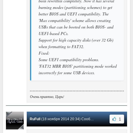
been rewritten completely. Now it has several
burning modes (partitioning schemes) to get
better BIOS and UEFI compatibility. The
'Max compatibility' scheme allows creating
USBs that can be booted on both BIOS- and
UEFI-based PCs.
Support for high capacity disks (over 32 Gb)
when formatting to FAT32.
Fixed:
Some UEFI compatibility problems.
'FAT32 MBR BIOS' partitioning mode worked
incorrectly for some USB devices.
Очень приятно, Царь!
1
RuFull
(18 ноября 2014 20:34) Сообщение #6