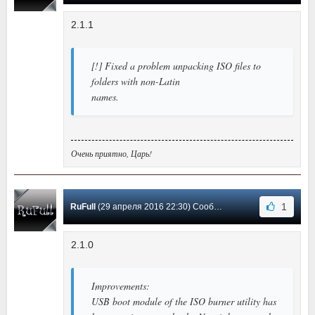
2.1.1
[!] Fixed a problem unpacking ISO files to
folders with non-Latin
names.
Очень приятно, Царь!
1
RuFull
(29 апреля 2016 22:30) Сообщение #7
2.1.0
Improvements:
USB boot module of the ISO burner utility has