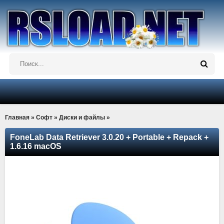
Главная
»
Софт
»
Диски и файлы
»
FoneLab Data Retriever 3.0.20 + Portable + Repack +
1.6.16 macOS