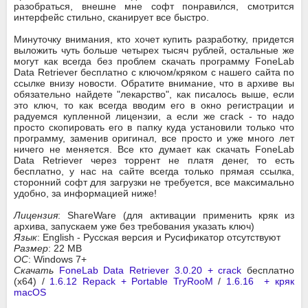
разобраться, внешне мне софт понравился, смотрится
интерфейс стильно, сканирует все быстро.
Минуточку внимания, кто хочет купить разработку, придется
выложить чуть больше четырех тысяч рублей, остальные же
могут как всегда без проблем скачать программу FoneLab
Data Retriever бесплатно с ключом/кряком с нашего сайта по
ссылке внизу новости. Обратите внимание, что в архиве вы
обязательно найдете "лекарство", как писалось выше, если
это ключ, то как всегда вводим его в окно регистрации и
радуемся купленной лицензии, а если же crack - то надо
просто скопировать его в папку куда установили только что
программу, заменив оригинал, все просто и уже много лет
ничего не меняется. Все кто думает как скачать FoneLab
Data Retriever через торрент не платя денег, то есть
бесплатно, у нас на сайте всегда только прямая ссылка,
сторонний софт для загрузки не требуется, все максимально
удобно, за информацией ниже!
Лицензия
: ShareWare (для активации применить кряк из
архива, запускаем уже без требования указать ключ)
Язык
: English - Русская версия и Русификатор отсутствуют
Размер
: 22 MB
ОС
: Windows 7+
Скачать
FoneLab Data Retriever 3.0.20 + crack
бесплатно
(x64) /
1.6.12 Repack + Portable TryRooM
/
1.6.16 + кряк
macOS