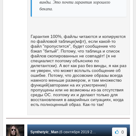
винды. Это почти гарантия хорошего
бекапа.
Гарантия 100%, файлы читаются и копируются
по файловой таблице(мфт), если какой-то
файл "пропустится", будет сообщение что
бэкап "битый". Потому, что таблица и список
файлов скопированных не совпадёт! (я не
специалист поэтому объясняю по
дилетантски). А вот как раз без винды, я как раз
не уверен, что может всплыть сообщение об
ошибке. Потому, что досовские образы всегда
намного меньше размером, и там множество
функций(авторами на их усмотрение)
пропущены или не возможны из-за отсутствия
среды ОС. поэтому их и делают только для
восстановления в аварийных ситуациях, когда
есть полноценный образ. Как-то так!
0
Synthetyic_Man
(6 сентября 2019 20:42) Сообщение #277