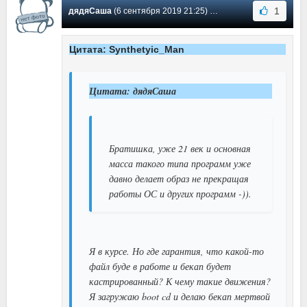
1
дядяСаша
(6 сентября 2019 21:25) Сообщение #278
Цитата: Synthetyic_Man
Цитата: дядяСаша
Братишка, уже 21 век и основная
масса такого типа программ уже
давно делает образ не прекращая
работы ОС и других программ -)).
Я в курсе. Но где гарантия, что какой-то
файл буде в работе и бекап будет
кастрированный? К чему такие движения?
Я загружаю boot cd и делаю бекап мертвой