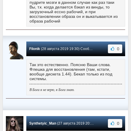
пудрите мозги в данном случае как раз таки
Вы, т.к. когда делается бэкап из винды, то
загрузочный ессно рабочий, и при
восстановлении образа он и выкатывается из
образа рабочий
0
Filonik
(28 августа 2019 19:30) Сообщение #269
Так это естественно. Поясню Ваши слова.
Флешка для восстановления (там, кстати,
вообще дискета 1.44). Бекап только из под
системы.
В Бога я не верю, я Бога знаю.
0
Synthetyic_Man
(27 августа 2019 20:13) Сообщение #268