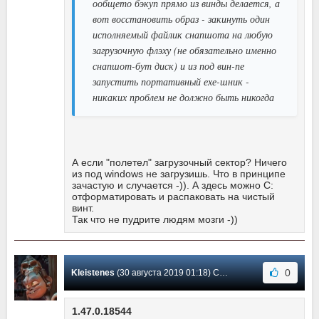
ообщето бэкуп прямо из винды делается, а
вот восстановить образ - закинуть один
исполняемый файлик снапшота на любую
загрузочную флэху (не обязательно именно
снапшот-бут диск) и из под вин-пе
запустить портативный ехе-шник -
никаких проблем не должно быть никогда
А если "полетел" загрузочный сектор? Ничего
из под windows не загрузишь. Что в принципе
зачастую и случается -)). А здесь можно С:
отформатировать и распаковать на чистый
винт.
Так что не пудрите людям мозги -))
0
Kleistenes
(30 августа 2019 01:18) Сообщение #271
1.47.0.18544