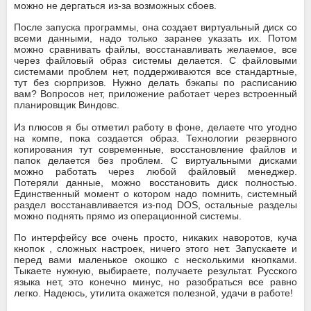
можно не дергаться из-за возможных сбоев.
После запуска программы, она создает виртуальный диск со
всеми данными, надо только заранее указать их. Потом
можно сравнивать файлы, восстанавливать желаемое, все
через файловый образ системы делается. С файловыми
системами проблем нет, поддерживаются все стандартные,
тут без сюрпризов. Нужно делать бэкапы по расписанию
вам? Вопросов нет, приложение работает через встроенный
планировщик Виндовс.
Из плюсов я бы отметил работу в фоне, делаете что угодно
на компе, пока создается образ. Технологии резервного
копирования тут современные, восстановление файлов и
папок делается без проблем. С виртуальными дисками
можно работать через любой файловый менеджер.
Потеряли данные, можно восстановить диск полностью.
Единственный момент о котором надо помнить, системный
раздел восстанавливается из-под DOS, остальные разделы
можно поднять прямо из операционной системы.
По интерфейсу все очень просто, никаких наворотов, куча
кнопок , сложных настроек, ничего этого нет. Запускаете и
перед вами маленькое окошко с несколькими кнопками.
Тыкаете нужную, выбираете, получаете результат. Русского
языка нет, это конечно минус, но разобраться все равно
легко. Надеюсь, утилита окажется полезной, удачи в работе!