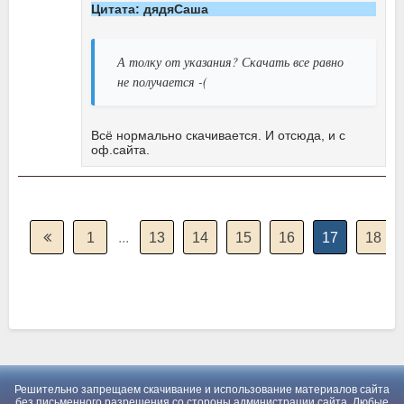
Цитата: дядяСаша
А толку от указания? Скачать все равно
не получается -(
Всё нормально скачивается. И отсюда, и с
оф.сайта.
1
...
13
14
15
16
17
18
Решительно запрещаем скачивание и использование материалов сайта
без письменного разрешения со стороны администрации сайта. Любые