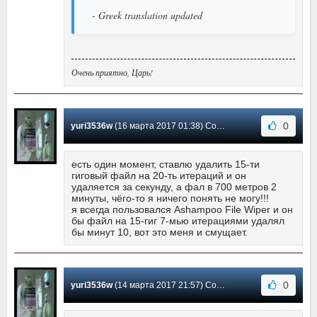
- Greek translation updated
Очень приятно, Царь!
0
yuri3536w
(16 марта 2017 01:38) Сообщение #45
есть один момент, ставлю удалить 15-ти
гиговый файл на 20-ть итераций и он
удаляется за секунду, а фал в 700 метров 2
минуты, чёго-то я ничего понять не могу!!!
я всегда пользовался Ashampoo File Wiper и он
бы файл на 15-гиг 7-мью итерациями удалял
бы минут 10, вот это меня и смущает.
0
yuri3536w
(14 марта 2017 21:57) Сообщение #44