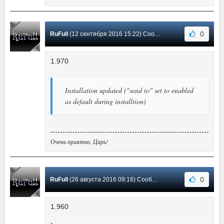
0
RuFull
(12 сентября 2016 15:22) Сообщение #31
1.970
Installation updated ("send to" set to enabled
as default during installtion)
Очень приятно, Царь!
0
RuFull
(26 августа 2016 09:16) Сообщение #30
1.960