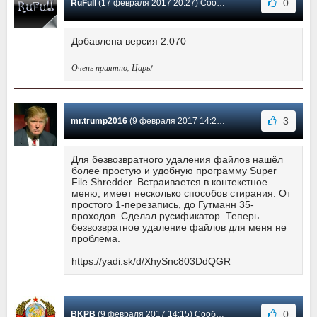
0
RuFull
(17 февраля 2017 20:27) Сообщение #37
Добавлена версия 2.070
Очень приятно, Царь!
3
mr.trump2016
(9 февраля 2017 14:25) Сообщение #36
Для безвозвратного удаления файлов нашёл
более простую и удобную программу Super
File Shredder. Встраивается в контекстное
меню, имеет несколько способов стирания. От
простого 1-перезапись, до Гутманн 35-
проходов. Сделал русификатор. Теперь
безвозвратное удаление файлов для меня не
проблема.
https://yadi.sk/d/XhySnc803DdQGR
0
BKPB
(9 февраля 2017 14:15) Сообщение #35