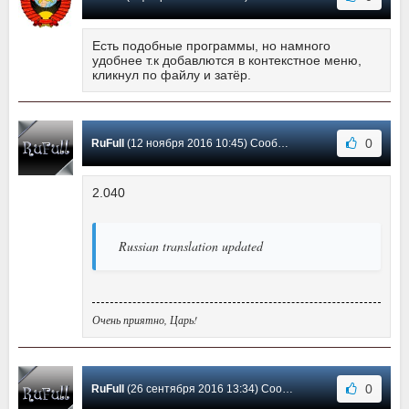
Есть подобные программы, но намного
удобнее т.к добавлются в контекстное меню,
кликнул по файлу и затёр.
0
RuFull
(12 ноября 2016 10:45) Сообщение #34
2.040
Russian translation updated
Очень приятно, Царь!
0
RuFull
(26 сентября 2016 13:34) Сообщение #33