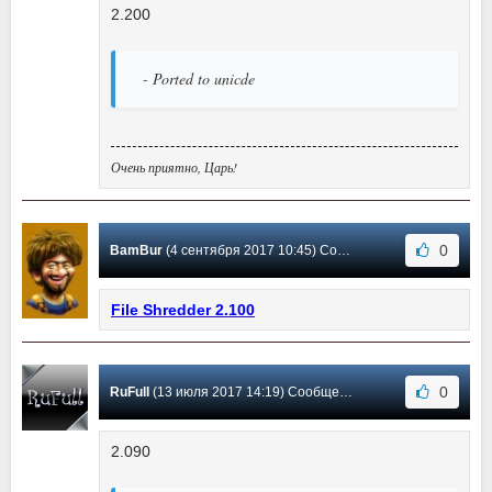
2.200
- Ported to unicde
Очень приятно, Царь!
0
BamBur
(4 сентября 2017 10:45) Сообщение #47
File Shredder 2.100
0
RuFull
(13 июля 2017 14:19) Сообщение #46
2.090