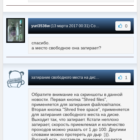
0
yuri3536w
(13 марта 2017 00:31) Сообщение #42
спасибо.
а место свободное она затирает?
1
затирание свободного места на диске (13 марта 2017 00:53) Сообщение #41
Обратите внимание на скриншоты в данной
новости. Первая кнопка "Shred files",
применяется для затирания файлов/папок.
Вторая кнопка "Shred free space", применяется
для затирания свободного места на диске.
Выходит так, что затирает. Кстати неплохо
затирает, скорость приемлемая и количество
проходов можно указать от 1 до 100. Другими
словами можно протереть до дыр :))).
Русский есть, поставьте, возможно сгодится.