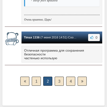
- Help files updated
Очень приятно, Царь!
0
Timax 1336
(7 июня 2016 14:51) Сообщение #26
Отличная программа для сохранения
безопасности
частенько использую
1
2
3
4