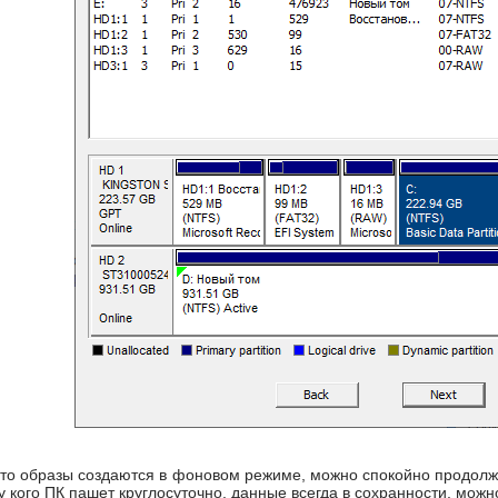
что образы создаются в фоновом режиме, можно спокойно продолжа
 у кого ПК пашет круглосуточно, данные всегда в сохранности, можн