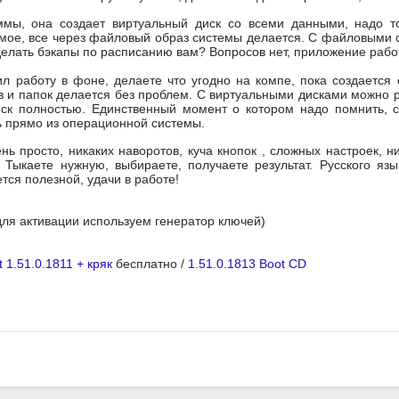
ммы, она создает виртуальный диск со всеми данными, надо т
мое, все через файловый образ системы делается. С файловыми с
делать бэкапы по расписанию вам? Вопросов нет, приложение рабо
л работу в фоне, делаете что угодно на компе, пока создается 
 и папок делается без проблем. С виртуальными дисками можно 
иск полностью. Единственный момент о котором надо помнить, 
 прямо из операционной системы.
ь просто, никаких наворотов, куча кнопок , сложных настроек, н
 Тыкаете нужную, выбираете, получаете результат. Русского язы
тся полезной, удачи в работе!
для активации используем генератор ключей)
 1.51.0.1811 + кряк
бесплатно /
1.51.0.1813 Boot CD