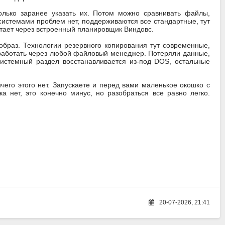
олько заранее указать их. Потом можно сравнивать файлы,
истемами проблем нет, поддерживаются все стандартные, тут
тает через встроенный планировщик Виндовс.
образ. Технологии резервного копирования тут современные,
работать через любой файловый менеджер. Потеряли данные,
системный раздел восстанавливается из-под DOS, остальные
ичего этого нет. Запускаете и перед вами маленькое окошко с
ка нет, это конечно минус, но разобраться все равно легко.
20-07-2026, 21:41