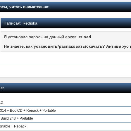
осы, читать внимательно:
Написал:
Rediska
Я установил пароль на данный архив:
rsload
Не знаете, как установить/распаковать/скачать? Антивирус 
е:
12
7314 + BootCD + Repack + Portable
 Build 243 + Portable
ortable + Repack