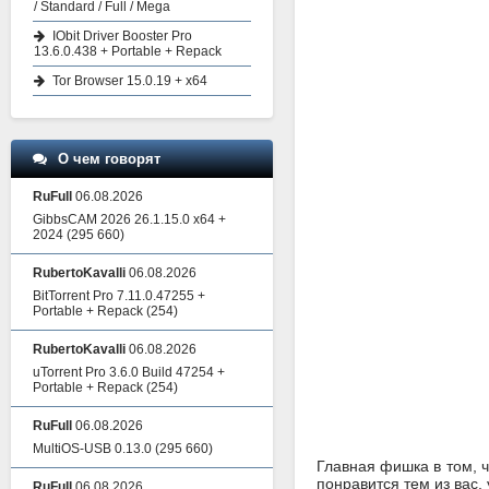
/ Standard / Full / Mega
IObit Driver Booster Pro
13.6.0.438 + Portable + Repack
Tor Browser 15.0.19 + x64
О чем говорят
RuFull
06.08.2026
GibbsCAM 2026 26.1.15.0 x64 +
2024
(295 660)
RubertoKavalli
06.08.2026
BitTorrent Pro 7.11.0.47255 +
Portable + Repack
(254)
RubertoKavalli
06.08.2026
uTorrent Pro 3.6.0 Build 47254 +
Portable + Repack
(254)
RuFull
06.08.2026
MultiOS-USB 0.13.0
(295 660)
Главная фишка в том, 
понравится тем из вас,
RuFull
06.08.2026