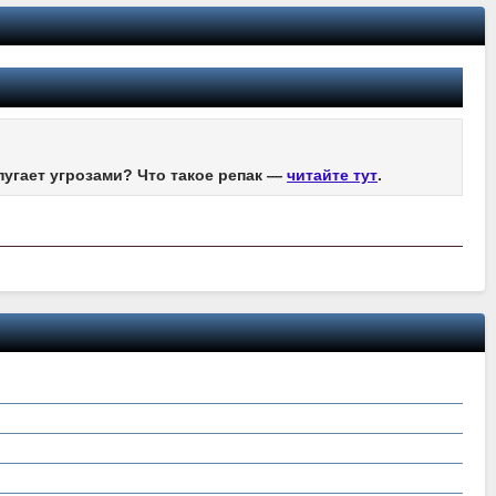
пугает угрозами? Что такое репак —
читайте тут
.