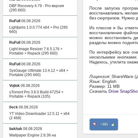
DBF Recovery 4.79 - Pro версия
После запуска програ
(295 660)
восстанавливать желае
без сюрпризов. Нужно 
RuFull
06.08.2026
Lightjams 1.0.0.774 x64 + Pro
(295
Из плюсов я бы отмети
660)
восстановление файлов
можно восстановить д
разделы можно поднять
RuFull
06.08.2026
Light Image Resizer 7.6.5.176 +
По интерфейсу все очен
Portable + Repack
(295 660)
несколькими кнопками.
Надеюсь, утилита окаже
RuFull
06.08.2026
SysGauge Ultimate 13.4.12 + x64 +
Portable
(295 660)
Лицензия
: ShareWare (
Язык
: English
Vojlok
06.08.2026
Размер
: 11 MB
Скачать
Drive SnapShot
uTorrent Pro 3.6.0 Build 47254 +
Portable + Repack
(105)
0eck
06.08.2026
YT Video Downloader 12.5.11 + x64
(2 468)
+165
bakhak
06.08.2026
Wallpaper Engine 2.8.36 на