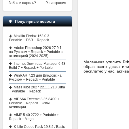
Забыли пароль?
Регистрация
Популярные новости
Mozilla Firefox 153.0.3 +
Portable + ESR + Repack
Adobe Photoshop 2026 27.9.1
на Русском + Repack + Portable с
активацией (2024-2025)
Маленькая утилита
Dr
Internet Download Manager 6.43
образ всего диска или
Build 7 + Repack + Portable
бесплатно у нас, актив
WinRAR 7.23 для Виндовс на
Русском + Repack + Portable
MassTube 2027 22.1.1.218 Ultra
+ Portable + Repack
AIDA64 Extreme 8.35.8400 +
Portable + Repack + ключ
активации
AIMP 5.40.2722 + Portable +
Repack + Mega
K-Lite Codec Pack 19.8.5 / Basic