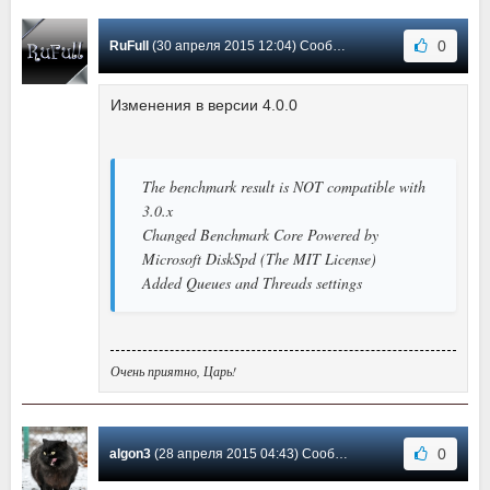
0
RuFull
(30 апреля 2015 12:04) Сообщение #54
Изменения в версии 4.0.0
The benchmark result is NOT compatible with
3.0.x
Changed Benchmark Core Powered by
Microsoft DiskSpd (The MIT License)
Added Queues and Threads settings
Очень приятно, Царь!
0
algon3
(28 апреля 2015 04:43) Сообщение #53