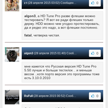
0
z t
(28 апреля 2015 03:02) Сообщение #52
algon3
, а HD Tune Pro разве флешки можно
тестировать? Я вот ее ради флешек только
держу. HDD можно чем угодно протестировать,
да и редко это надо, а вот флешки постоянно.
fatal
, четверка чистая.
0
algon3
(28 апреля 2015 01:40) Сообщение #51
мне кажется что Русская версия HD Tune Pro
5.50 лучше и больше тестилок .. и меньше
весом ..хотя порто версия это программы тоже
есть 3.10.0.2010
0
RuFull
(28 апреля 2015 00:52) Сообщение #50