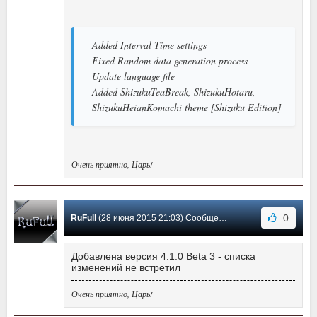
Added Interval Time settings
Fixed Random data generation process
Update language file
Added ShizukuTeaBreak, ShizukuHotaru,
ShizukuHeianKomachi theme [Shizuku Edition]
Очень приятно, Царь!
0
RuFull
(28 июня 2015 21:03) Сообщение #62
Добавлена версия 4.1.0 Beta 3 - списка
изменений не встретил
Очень приятно, Царь!