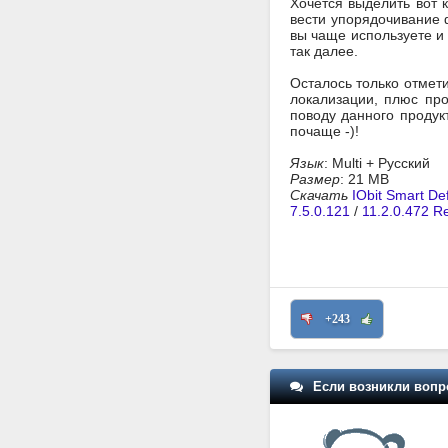
Хочется выделить вот 
вести упорядочивание ф
вы чаще используете и 
так далее.
Осталось только отмети
локализации, плюс пр
поводу данного продук
почаще -)!
Язык
: Multi + Русский
Размер
: 21 MB
Скачать
IObit Smart De
7.5.0.121
/
11.2.0.472 R
+243
Если возникли вопр