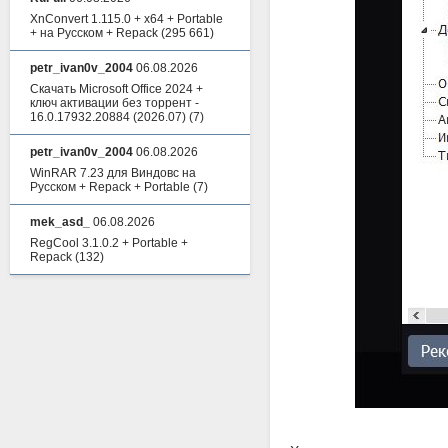
XnConvert 1.115.0 + x64 + Portable
+ на Русском + Repack
(295 661)
petr_ivan0v_2004
06.08.2026
Скачать Microsoft Office 2024 +
ключ активации без торрент -
16.0.17932.20884 (2026.07)
(7)
petr_ivan0v_2004
06.08.2026
WinRAR 7.23 для Виндовс на
Русском + Repack + Portable
(7)
mek_asd_
06.08.2026
RegCool 3.1.0.2 + Portable +
Repack
(132)