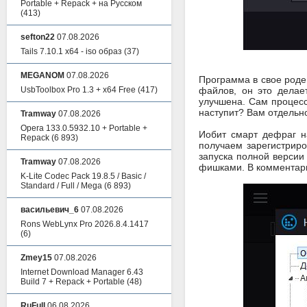
Portable + Repack + на Русском
(413)
sefton22
07.08.2026
Tails 7.10.1 x64 - iso образ
(37)
MEGANOM
07.08.2026
Программа в свое роде 
UsbToolbox Pro 1.3 + x64 Free
(417)
файлов, он это делает
улучшена. Сам процесс
наступит? Вам отдельно
Tramway
07.08.2026
Opera 133.0.5932.10 + Portable +
Иобит смарт дефраг на
Repack
(6 893)
получаем зарегистриро
запуска полной версии
Tramway
07.08.2026
фишками. В комментари
K-Lite Codec Pack 19.8.5 / Basic /
Standard / Full / Mega
(6 893)
васильевич_6
07.08.2026
Rons WebLynx Pro 2026.8.4.1417
(6)
Zmey15
07.08.2026
Internet Download Manager 6.43
Build 7 + Repack + Portable
(48)
RuFull
06.08.2026