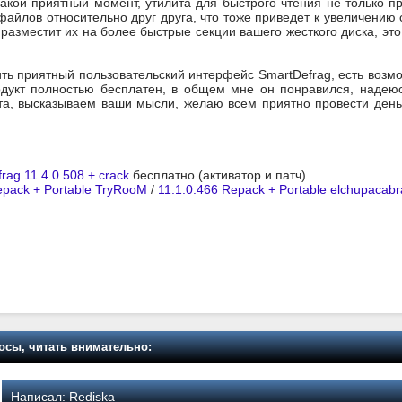
какой приятный момент, утилита для быстрого чтения не только п
айлов относительно друг друга, что тоже приведет к увеличению 
разместит их на более быстрые секции вашего жесткого диска, это
ть приятный пользовательский интерфейс SmartDefrag, есть возмо
одукт полностью бесплатен, в общем мне он понравился, надею
та, высказываем ваши мысли, желаю всем приятно провести день
frag 11.4.0.508 + crack
бесплатно (активатор и патч)
epack + Portable TryRooM
/
11.1.0.466 Repack + Portable elchupacabr
осы, читать внимательно:
Написал:
Rediska