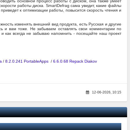
роводить основной процесс работы с диском, она также умеет
скорости работы диска. SmartDefrag сама увидит, какие файлы
 приведет к оптимизации работы, повысится скорость чтения и
жность изменять внешний вид продукта, есть Русская и другие
сь и вам тоже. Не забываем оставлять свои комментарии по
 и как всегда не забываю напомнить - посещайте наш проект
a
/
8.2.0.241 PortableApps
/
6.6.0.68 Repack Diakov
12-06-2026, 10:15