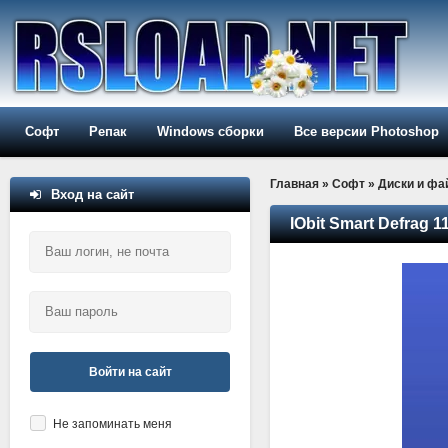
Софт
Репак
Windows сборки
Все версии Photoshop
Главная
»
Софт
»
Диски и ф
Вход на сайт
IObit Smart Defrag 1
Войти на сайт
Не запоминать меня