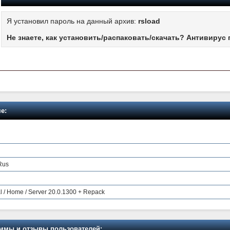
Я установил пароль на данный архив:
rsload
Не знаете, как установить/распаковать/скачать? Антивирус 
е:
 Rus
l / Home / Server 20.0.1300 + Repack
мы и отзывы пользователей: