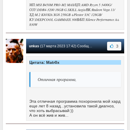
МП:MSI B450M PRO-M2 MAX/ЦП:AMD Ryzen 5 3400G/
ОЗУ:DDR4-3200 16GB G.SKILL Aegis/ВК:Radeon Vega 11/
ХД:M.2 KIOXIA XG6 256GB +Plextor S3C 128GB/
КУ:DEEPCOOL GAMMAXX 300В/БП:Xilence Performance A+
830W
3
unkas
(17 марта 2023 17:42) Сообщение #942
Цитата: Matr0x
Отличная программа,
Эта отличная программа похоронила мой хард
еще лет 8 назад...установила такой диагноз,
что хоть выбрасывай:))
А он всё жив и жив...