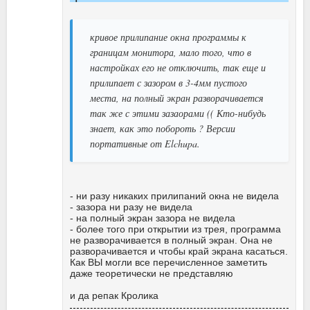
кривое прилипание окна программы к
границам монитора, мало того, что в
настройках его не отключить, так еще и
прилипает с зазором в 3-4мм пустого
места, на полный экран разворачивается
так же с этими зазаорами (( Кто-нибудь
знает, как это побороть ? Версии
портативные от Elchupa.
- ни разу никаких прилипаний окна не видела
- зазора ни разу не видела
- на полный экран зазора не видела
- более того при открытии из трея, программа
не разворачивается в полный экран. Она не
разворачивается и чтобы край экрана касаться.
Как ВЫ могли все перечисленное заметить
даже теоретически не представляю
и да репак Кролика