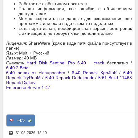
Работает с любы типом носителя
Полная информация, все ошибки с объяснением
доступны вам
Можно сохранить все данные для ознакомления вне
программы или если надо с кем-то поделиться
Есть портативная, неофициальная версия, есть репак
с активацией, не требует ключ дополнительно
Лицензия
: ShareWare (кряк в виде патч файла присутствует в
папке)
Язык
: Multi + Русский
Размер
: 40 MB
Скачать
Hard Disk Sentinel Pro 6.40 + crack
бесплатно /
6.40.2 Beta
6.40 репак от elchupacabra
/
6.40 Repack KpoJIuK
/
6.40
Repack TryRooM
/
6.40 Repack Dodakaedr
/
5.61 Build 11463
Repack Diakov
Enterprise Server 1.47
+475
31-05-2026, 15:40