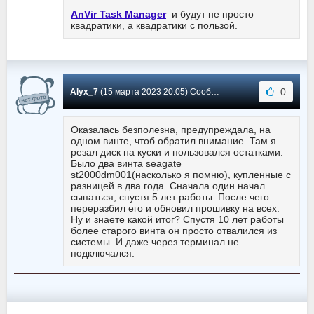
AnVir Task Manager
и будут не просто
квадратики, а квадратики с пользой.
0
Alyx_7
(15 марта 2023 20:05) Сообщение #936
Оказалась безполезна, предупреждала, на
одном винте, чтоб обратил внимание. Там я
резал диск на куски и пользовался остатками.
Было два винта seagate
st2000dm001(насколько я помню), купленные с
разницей в два года. Сначала один начал
сыпаться, спустя 5 лет работы. После чего
переразбил его и обновил прошивку на всех.
Ну и знаете какой итог? Спустя 10 лет работы
более старого винта он просто отвалился из
системы. И даже через терминал не
подключался.