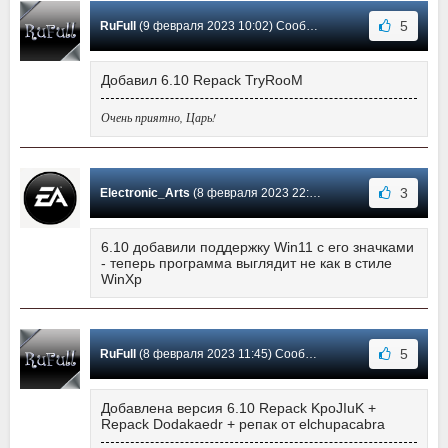
5
RuFull
(9 февраля 2023 10:02) Сообщение #934
Добавил 6.10 Repack TryRooM
Очень приятно, Царь!
3
Electronic_Arts
(8 февраля 2023 22:23) Сообщение #933
6.10 добавили поддержку Win11 с его значками
- теперь программа выглядит не как в стиле
WinXp
5
RuFull
(8 февраля 2023 11:45) Сообщение #932
Добавлена версия 6.10 Repack KpoJIuK +
Repack Dodakaedr + репак от elchupacabra