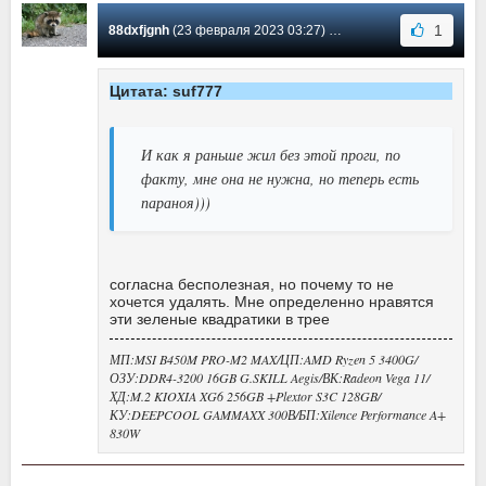
1
88dxfjgnh
(23 февраля 2023 03:27) Сообщение #935
Цитата: suf777
И как я раньше жил без этой проги, по
факту, мне она не нужна, но теперь есть
параноя)))
согласна бесполезная, но почему то не
хочется удалять. Мне определенно нравятся
эти зеленые квадратики в трее
МП:MSI B450M PRO-M2 MAX/ЦП:AMD Ryzen 5 3400G/
ОЗУ:DDR4-3200 16GB G.SKILL Aegis/ВК:Radeon Vega 11/
ХД:M.2 KIOXIA XG6 256GB +Plextor S3C 128GB/
КУ:DEEPCOOL GAMMAXX 300В/БП:Xilence Performance A+
830W