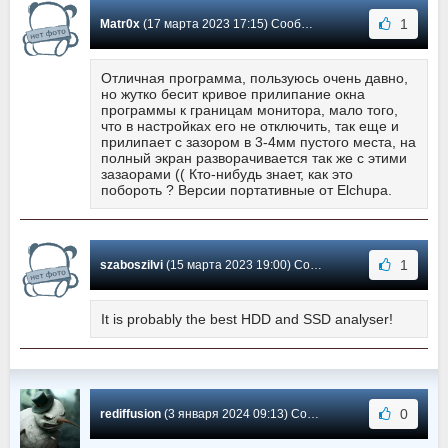
1
Matr0x
(17 марта 2023 17:15) Сообщение #941
Отличная программа, пользуюсь очень давно,
но жутко бесит кривое прилипание окна
программы к границам монитора, мало того,
что в настройках его не отключить, так еще и
прилипает с зазором в 3-4мм пустого места, на
полный экран разворачивается так же с этими
зазаорами (( Кто-нибудь знает, как это
побороть ? Версии портативные от Elchupa.
1
szaboszilvi
(15 марта 2023 19:00) Сообщение #940
It is probably the best HDD and SSD analyser!
0
rediffusion
(3 января 2024 09:13) Сообщение #939