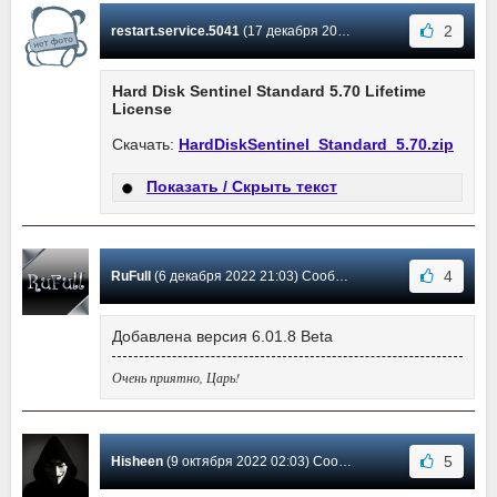
2
restart.service.5041
(17 декабря 2022 21:51) Сообщение #922
Hard Disk Sentinel Standard 5.70 Lifetime
License
Скачать:
HardDiskSentinel_Standard_5.70.zip
Показать / Скрыть текст
4
RuFull
(6 декабря 2022 21:03) Сообщение #921
Добавлена версия 6.01.8 Beta
Очень приятно, Царь!
5
Hisheen
(9 октября 2022 02:03) Сообщение #920