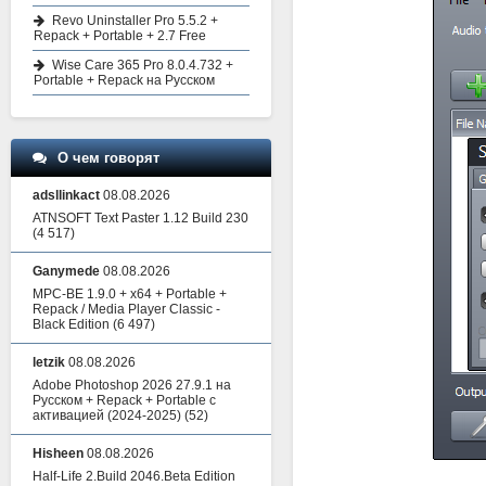
Revo Uninstaller Pro 5.5.2 +
Repack + Portable + 2.7 Free
Wise Care 365 Pro 8.0.4.732 +
Portable + Repack на Русском
О чем говорят
adsllinkact
08.08.2026
ATNSOFT Text Paster 1.12 Build 230
(4 517)
Ganymede
08.08.2026
MPC-BE 1.9.0 + x64 + Portable +
Repack / Media Player Classic -
Black Edition
(6 497)
letzik
08.08.2026
Adobe Photoshop 2026 27.9.1 на
Русском + Repack + Portable с
активацией (2024-2025)
(52)
Hisheen
08.08.2026
Half-Life 2.Build 2046.Beta Edition