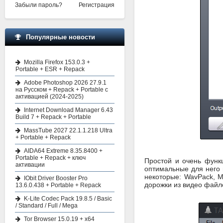
Забыли пароль?
Регистрация
Популярные новости
Mozilla Firefox 153.0.3 +
Portable + ESR + Repack
Adobe Photoshop 2026 27.9.1
на Русском + Repack + Portable с
активацией (2024-2025)
Internet Download Manager 6.43
Build 7 + Repack + Portable
MassTube 2027 22.1.1.218 Ultra
+ Portable + Repack
AIDA64 Extreme 8.35.8400 +
Portable + Repack + ключ
Простой и очень функ
активации
оптимальные для него
некоторые: WavPack, M
IObit Driver Booster Pro
дорожки из видео файл
13.6.0.438 + Portable + Repack
K-Lite Codec Pack 19.8.5 / Basic
/ Standard / Full / Mega
Tor Browser 15.0.19 + x64