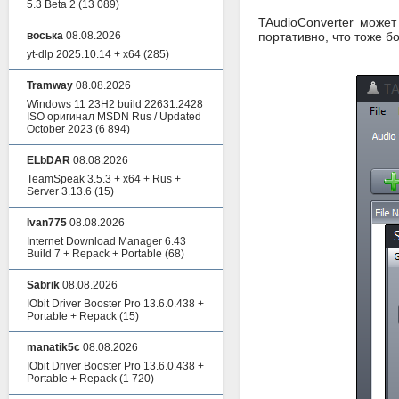
5.3 Beta 2
(13 089)
TAudioConverter может
воська
08.08.2026
портативно, что тоже б
yt-dlp 2025.10.14 + x64
(285)
Tramway
08.08.2026
Windows 11 23H2 build 22631.2428
ISO оригинал MSDN Rus / Updated
October 2023
(6 894)
ELbDAR
08.08.2026
TeamSpeak 3.5.3 + x64 + Rus +
Server 3.13.6
(15)
Ivan775
08.08.2026
Internet Download Manager 6.43
Build 7 + Repack + Portable
(68)
Sabrik
08.08.2026
IObit Driver Booster Pro 13.6.0.438 +
Portable + Repack
(15)
manatik5c
08.08.2026
IObit Driver Booster Pro 13.6.0.438 +
Portable + Repack
(1 720)