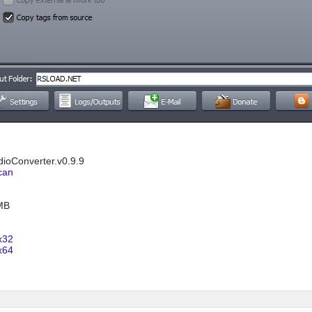
dioConverter.v0.9.9
can
 MB
x32
x64