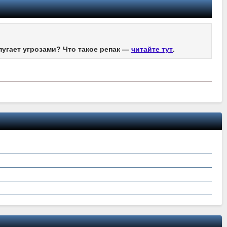
пугает угрозами? Что такое репак —
читайте тут
.