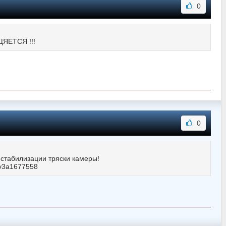
0
ЩЯЕТСЯ !!!
0
стабилизации тряски камеры!
8qv3a1677558