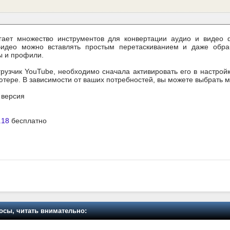
ает множество инструментов для конвертации аудио и видео ф
Видео можно вставлять простым перетаскиванием и даже обра
ы и профили.
грузчик YouTube, необходимо сначала активировать его в настрой
ере. В зависимости от ваших потребностей, вы можете выбрать межд
я версия
.18
бесплатно
осы, читать внимательно: