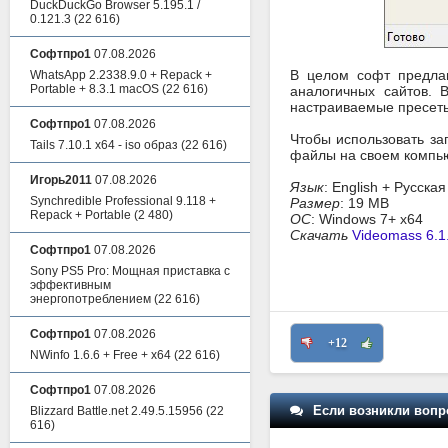
DuckDuckGo Browser 5.195.1 /
0.121.3
(22 616)
Софтпро1
07.08.2026
В целом софт предлаг
WhatsApp 2.2338.9.0 + Repack +
Portable + 8.3.1 macOS
(22 616)
аналогичных сайтов. 
настраиваемые пресет
Софтпро1
07.08.2026
Чтобы использовать за
Tails 7.10.1 x64 - iso образ
(22 616)
файлы на своем компьют
Игорь2011
07.08.2026
Язык
: English + Русска
Synchredible Professional 9.118 +
Размер
: 19 MB
Repack + Portable
(2 480)
ОС
: Windows 7+ x64
Скачать
Videomass 6.1
Софтпро1
07.08.2026
Sony PS5 Pro: Мощная приставка с
эффективным
энергопотреблением
(22 616)
Софтпро1
07.08.2026
+12
NWinfo 1.6.6 + Free + x64
(22 616)
Софтпро1
07.08.2026
Если возникли вопр
Blizzard Battle.net 2.49.5.15956
(22
616)