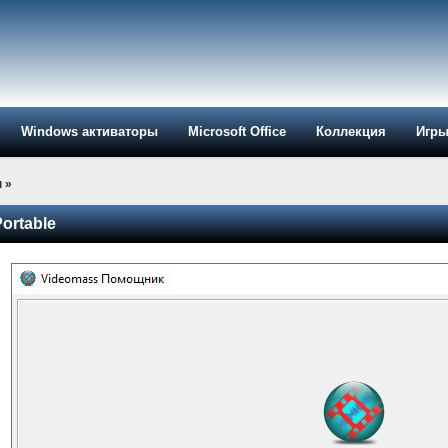
Windows активаторы
Microsoft Office
Коллекция
Игр
ы
»
Portable