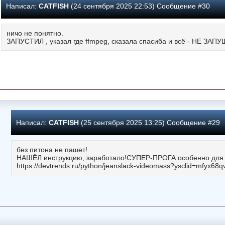
Написал:
CATFISH
(24 сентября 2025 22:53) Сообщение #30
ничо не понятно.
ЗАПУСТИЛ , указал где ffmpeg, сказала спасиба и всё - НЕ ЗАПУ
Написал:
CATFISH
(25 сентября 2025 13:25) Сообщение #29
без питона не пашет!
НАШЁЛ инструкцию, заработало!СУПЕР-ПРОГА особенно для 
https://devtrends.ru/python/jeanslack-videomass?ysclid=mfyx6