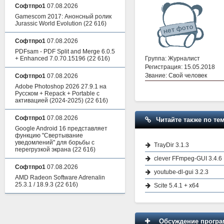
Софтпро1
07.08.2026
Gamescom 2017: Анонсный ролик
Jurassic World Evolution
(22 616)
Софтпро1
07.08.2026
PDFsam - PDF Split and Merge 6.0.5
Группа: Журналист
+ Enhanced 7.0.70.15196
(22 616)
Регистрация: 15.05.2018
Звание: Свой человек
Софтпро1
07.08.2026
Adobe Photoshop 2026 27.9.1 на
Русском + Repack + Portable с
активацией (2024-2025)
(22 616)
Софтпро1
07.08.2026
Читайте также по тем
Google Android 16 представляет
функцию "Свертывание
уведомлений" для борьбы с
TrayDir 3.1.3
перегрузкой экрана
(22 616)
clever FFmpeg-GUI 3.4.6
Софтпро1
07.08.2026
youtube-dl-gui 3.2.3
AMD Radeon Software Adrenalin
25.3.1 / 18.9.3
(22 616)
Scite 5.4.1 + x64
Обсуждение програм