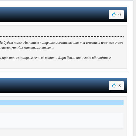
0
да будет мало. Но лишь в конце ты осознаешь,что ты имеешь и имел всё о чём
ы имеешь,чтобы хотеть иметь это.
да,просто некоторым лень её искать. Дари благо пока жив ибо тёмные
3