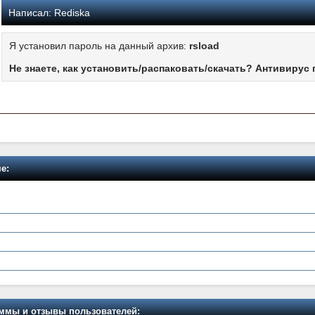
Написал:
Rediska
Я установил пароль на данный архив:
rsload
Не знаете, как установить/распаковать/скачать? Антивирус 
е:
мы и отзывы пользователей: