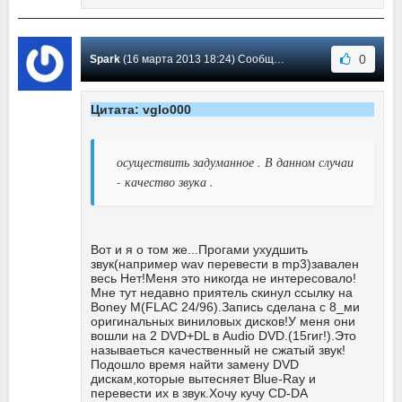
0
Spark
(16 марта 2013 18:24) Сообщение #50
Цитата: vglo000
осуществить задуманное . В данном случаи
- качество звука .
Вот и я о том же...Прогами ухудшить
звук(например wav перевести в mp3)завален
весь Нет!Меня это никогда не интересовало!
Мне тут недавно приятель скинул ссылку на
Boney M(FLAC 24/96).Запись сделана с 8_ми
оригинальных виниловых дисков!У меня они
вошли на 2 DVD+DL в Audio DVD.(15гиг!).Это
называеться качественный не cжатый звук!
Подошло время найти замену DVD
дискам,которые вытесняет Blue-Ray и
перевести их в звук.Хочу кучу CD-DA