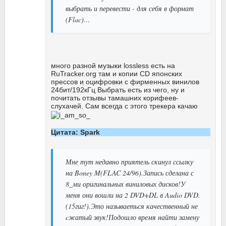
выбрать и перевести - для себя в формат
(Flac)…
много разной музыки lossless есть на
RuTracker.org там и копии CD японских
прессов и оцифровки с фирменных винилов
24бит/192кГц Выбрать есть из чего, ну и
почитать отзывы тамашних корифеев-
слухачей. Сам всегда с этого трекера качаю
Цитата: Spark
Мне тут недавно приятель скинул ссылку
на Boney M(FLAC 24/96).Запись сделана с
8_ми оригинальных виниловых дисков!У
меня они вошли на 2 DVD+DL в Audio DVD.
(15гиг!).Это называеться качественный не
cжатый звук!Подошло время найти замену