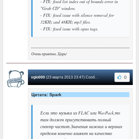
- FIX: fixed list index out of bounds error in
"Grab CD" window.
- FIX: fixed issue with silence removal for
32KHz and 48KHz mp3 files.
- FIX: fixed issue with opus tags.
Очень приятно, Царь!
0
vglo000
(23 марта 2013 23:47) Сообщение #55
Цитата: Spark
Если это музыка из FLAC или WavPack,то
там должен присутствовать полный
спектр частот.Значения нижних и верхних
пределов конечно влияют на качество