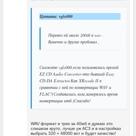
Цитата: vglo000
Перевел ей около 200гб в wav .
Конечно и другие пробовал ,
Скажите vglo000,если пользовались прогой
EZ CD Audio Converter-это бывший Easy
CD-DA Extractor.Как XRecode II в
сравнении с ней по конвертации WAV и
FLAC?(Создавались логи,замерялось время
конвертации итд.)Спасибо!
WAV формат и трек за 40мб я думаю это
слишком круто, лучше уж AC3 и в настройках
выбрать 320 + 48000 вот и будет качество!