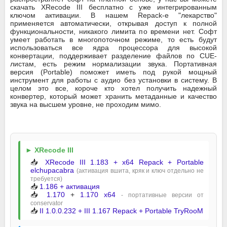
скачать XRecode III бесплатно с уже интегрированным
ключом активации. В нашем Repack-е "лекарство"
применяется автоматически, открывая доступ к полной
функциональности, никакого лимита по времени нет. Софт
умеет работать в многопоточном режиме, то есть будут
использоваться все ядра процессора для высокой
конвертации, поддерживает разделение файлов по CUE-
листам, есть режим нормализации звука. Портативная
версия (Portable) поможет иметь под рукой мощный
инструмент для работы с аудио без установки в систему. В
целом это все, короче кто хотел получить надежный
конвертер, который может хранить метаданные и качество
звука на высшем уровне, не проходим мимо.
► XRecode III
📥
XRecode III 1.183 + x64 Repack + Portable
elchupacabra
(активация вшита, кряк и ключ отдельно не
требуется)
📥
1.186 + активация
📥
1.170
+
1.170 x64
- портативные версии от
conservator
📥
II 1.0.0.232 + III 1.167 Repack + Portable TryRooM