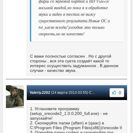
фарш со звуковой картой и HD Video)с
восьмой виндой,но пока я в обработке
звука и видео в тестах не вижу
существенного результата.Новые ОС и
64_ка(не всегда!)сегодня это только
скорость,но не качество!
С вами полностью согласен . Но с другой
стороны , вся эта суета создаёт какой то
интерес осуществить задуманное . В данном
случаи - качество звука .
0
Valeriy.2202
(14 марта 2013 03:55) Сообщение #48
1. Установите программу
(setup_xrecode2_1.0.0.200_full.exe) - не
запускайте!
2. Скопируйте папки (aften) и (qaac) в
C:\Program Files (Program Files(x86))/xrecode II
3. Откройте папку coders и скопируйте три