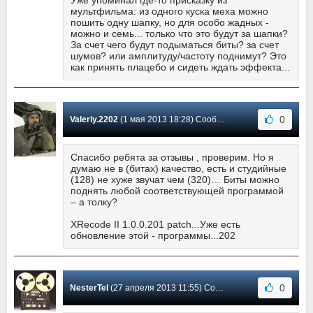
Уже упоминал где-то присказку из
мультфильма: из одного куска меха можно
пошить одну шапку, но для особо жадных -
можно и семь... только что это будут за шапки?
За счет чего будут подыматься биты? за счет
шумов? или амплитуду/частоту поднимут? Это
как принять плацебо и сидеть ждать эффекта...
0
Valeriy.2202
(1 мая 2013 18:28) Сообщение #63
Спасибо ребята за отзывы , проверим. Но я
думаю не в (битах) качество, есть и студийные
(128) не хуже звучат чем (320)… Биты можно
поднять любой соответствующей программой
– а толку?
XRecode II 1.0.0.201 patch...Уже есть
обновление этой - программы...202
0
NesterTel
(27 апреля 2013 11:55) Сообщение #62