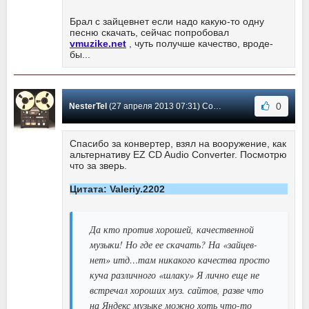
Брал с зайцевнет если надо какую-то одну
песню скачать, сейчас попробовал
vmuzike.net
, чуть получше качество, вроде-
бы...
0
NesterTel
(27 апреля 2013 07:31) Сообщение #60
Спасибо за конвертер, взял на вооружение, как
альтернативу EZ CD Audio Converter. Посмотрю
что за зверь.
Цитата: Valeriy.2202
Да кто против хорошей, качественной
музыки! Но где ее скачать? На «зайцев-
нет» итд…там никакого качества просто
куча различного «шлаку» Я лично еще не
встречал хороших муз. сайтов, разве что
на Яндекс музыке можно хоть что-то