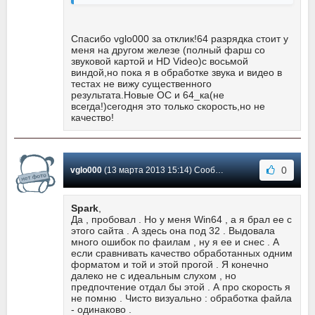
Спасибо vglo000 за отклик!64 разрядка стоит у
меня на другом железе (полный фарш со
звуковой картой и HD Video)с восьмой
виндой,но пока я в обработке звука и видео в
тестах не вижу существенного
результата.Новые ОС и 64_ка(не
всегда!)сегодня это только скорость,но не
качество!
0
vglo000
(13 марта 2013 15:14) Сообщение #46
Spark
,
Да , пробовал . Но у меня Win64 , а я брал ее с
этого сайта . А здесь она под 32 . Выдовала
много ошибок по фаилам , ну я ее и снес . А
если сравнивать качество обработанных одним
форматом и той и этой прогой . Я конечно
далеко не с идеальным слухом , но
предпочтение отдал бы этой . А про скорость я
не помню . Чисто визуально : обработка файла
- одинаково .