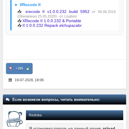
► XRecode II
📥
xrecode II v1.0.0.232 build 5952
от 06.06.2016
(Обновлено 25.05.2020) - от Lisabon
📥
XRecode II 1.0.0.232 & Portable
📥
II 1.0.0.232 Repack elchupacabr
+195
19-07-2026, 18:06
Если возникли вопросы, читать внимательно:
Rediska
Я установил пароль на данный архив:
rsload