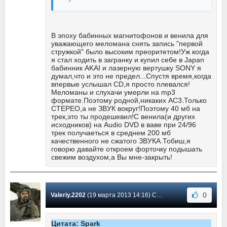
В эпоху бабинных магнитофонов и венила для
уважающего меломана снять запись "первой
стружкой" было высоким преоритетом!Уж когда
я стал ходить в загранку и купил себе в Japan
бабинник AKAI и лазерную вертушку SONY я
думал,что и это не предел...Спустя время,когда
впервые услышал CD,я просто плевался!
Меломаны и слухачи умерли на mp3
формате.Поэтому родной,никаких AC3.Только
СТЕРЕО,а не ЗВУК вокруг!Поэтому 40 мб на
трек,это ты продешевил!С венила(и других
исходников) на Audio DVD в ваве при 24/96
трек получаеться в среднем 200 мб
качественного не сжатого ЗВУКА.Тобиш,я
говорю давайте откроем форточку подышать
свежим воздухом,а Вы мне-закрыть!
0
Valeriy.2202
(19 марта 2013 14:16) Сообщение #51
Цитата: Spark