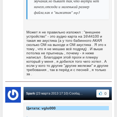
звучания,но бывает так,что внутри нет
ничего,отсюда и маленький размер
файла,как в "выжатом" mp3
Может я не правильно изложил : "внешнее
устройство" - это аудио карта на 16\44100 и
такая же акустика (а у того бабинного АКАЯ
сколько ОМ на выходе и ОМ акустика . Я это к
тому , что я не мешаю всё подряд) . И выше
потолка не прыгнешь , почему - я ниже
написал . Благодаря этой проги и плееру
который у меня , я добился того чего хотел . А
если у кого то другие "другие железки" и другие
требования , так в перёд и с песней , я только
за .
0
Spark
(23 марта 2013 17:10) Сообщение #54
Цитата: vglo000