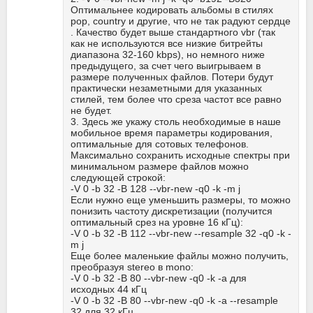
Оптимальнее кодировать альбомы в стилях
pop, country и другие, что не так радуют сердце
. Качество будет выше стандартного vbr (так
как не используются все низкие битрейты
диапазона 32-160 kbps), но немного ниже
предыдущего, за счет чего выигрываем в
размере полученных файлов. Потери будут
практически незаметными для указанных
стилей, тем более что среза частот все равно
не будет.
3. Здесь же укажу столь необходимые в наше
мобильное время параметры кодирования,
оптимальные для сотовых телефонов.
Максимально сохранить исходные спектры при
минимальном размере файлов можно
следующей строкой:
-V 0 -b 32 -B 128 --vbr-new -q0 -k -m j
Если нужно еще уменьшить размеры, то можно
понизить частоту дискретизации (получится
оптимальный срез на уровне 16 кГц):
-V 0 -b 32 -B 112 --vbr-new --resample 32 -q0 -k -
m j
Еще более маленькие файлы можно получить,
преобразуя stereo в mono:
-V 0 -b 32 -B 80 --vbr-new -q0 -k -a для
исходных 44 кГц
-V 0 -b 32 -B 80 --vbr-new -q0 -k -a --resample
32 для 32 кГц