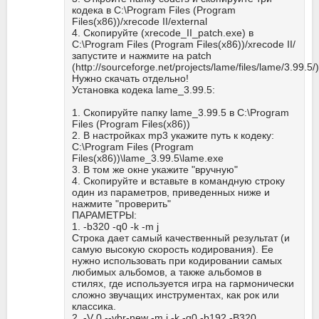
кодека в C:\Program Files (Program
Files(x86))/xrecode II/external
4. Скопируйте (xrecode_II_patch.exe) в
C:\Program Files (Program Files(x86))/xrecode II/
запустите и нажмите на patch
(http://sourceforge.net/projects/lame/files/lame/3.99.5/)
Нужно скачать отдельно!
Установка кодека lame_3.99.5:
1. Скопируйте папку lame_3.99.5 в C:\Program
Files (Program Files(x86))
2. В настройках mp3 укажите путь к кодеку:
C:\Program Files (Program
Files(x86))\lame_3.99.5\lame.exe
3. В том же окне укажите "вручную"
4. Скопируйте и вставьте в командную строку
один из параметров, приведенных ниже и
нажмите "проверить"
ПАРАМЕТРЫ:
1. -b320 -q0 -k -m j
Строка дает самый качественный результат (и
самую высокую скорость кодирования). Ее
нужно использовать при кодировании самых
любимых альбомов, а также альбомов в
стилях, где используется игра на гармонически
сложно звучащих инструментах, как рок или
классика.
2. -V 0 --vbr-new -m j -k -q0 -b192 -B320