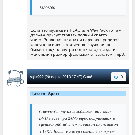
16/44100
Если это музыка из FLAC или WavPack,то там
должен присутствовать полный спектр
частот.Значения нижних и верхних пределов
конечно влияют на качество звучания,но
бывает так,что внутри нет ничего,отсюда и
маленький размер файла,как в "выжатом" mp3.
0
vglo000
(20 марта 2013 17:47) Сообщение #53
Цитата: Spark
С венила(и других исходников) на Audio
DVD в ваве при 24/96 трек получаеться в
среднем 200 мб качественного не сжатого
ЗВУКА.Тобиш,я говорю давайте откроем