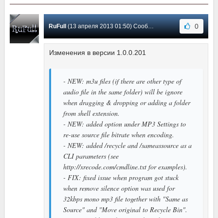
0
RuFull
(13 апреля 2013 01:50) Сообщение #56
Изменения в версии 1.0.0.201
- NEW: m3u files (if there are other type of
audio file in the same folder) will be ignore
when dragging & dropping or adding a folder
from shell extension.
- NEW: added option under MP3 Settings to
re-use source file bitrate when encoding.
- NEW: added /recycle and /sameassource as a
CLI parameters (see
http://xrecode.com/cmdline.txt for examples).
- FIX: fixed issue when program got stuck
when remove silence option was used for
32kbps mono mp3 file together with "Same as
Source" and "Move original to Recycle Bin".