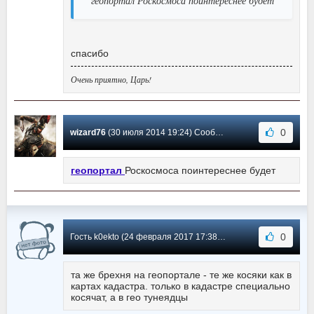
геопортал Роскосмоса поинтереснее будет
спасибо
Очень приятно, Царь!
0
wizard76
(30 июля 2014 19:24) Сообщение #15
геопортал
Роскосмоса поинтереснее будет
0
Гость k0ekto (24 февраля 2017 17:38) Сообщение #14
та же брехня на геопортале - те же косяки как в
картах кадастра. только в кадастре специально
косячат, а в гео тунеядцы