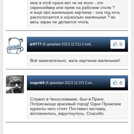
мне в этой праге вот че не ясно - это
скринсейвер или прям на рабочем столе ?
и еще про маленькую картинку - она гед хоть
распологается и насколько маленькая ? во
весь экран не делается чтоль
0
jeff777
(6 декабря 2013 11:51) Сообщение #2
Всё замечательно, жаль картинка маленькая!
0
evgen69
(6 декабря 2013 11:37) Сообщение #1
Служил в Чехословакии, был в Праге.
Потрясающе красивый город! Одни Пражские
куранты чего стоят. Поставил заставку,
вспомнилось, взрустнулось. Спасибо.