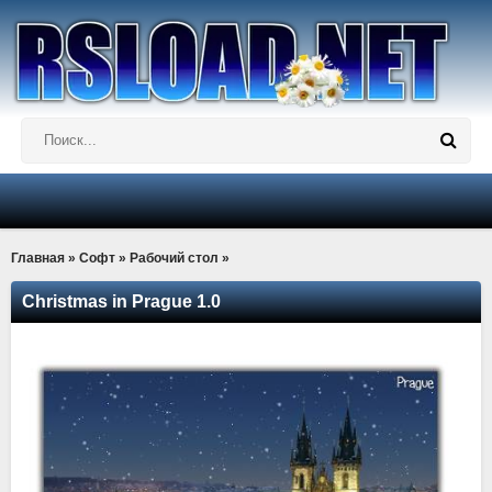
Главная
»
Софт
»
Рабочий стол
»
Christmas in Prague 1.0