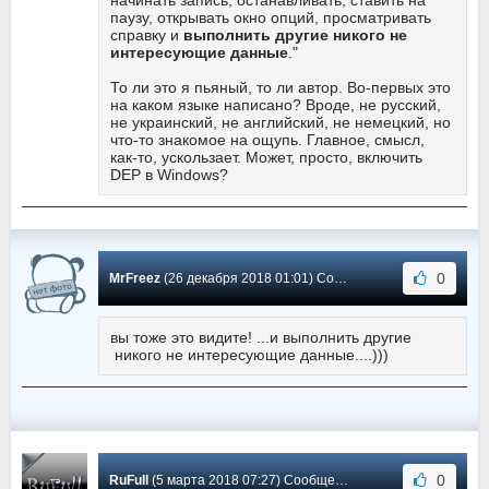
начинать запись, останавливать, ставить на
паузу, открывать окно опций, просматривать
справку и
выполнить другие никого не
интересующие данные
."
То ли это я пьяный, то ли автор. Во-первых это
на каком языке написано? Вроде, не русский,
не украинский, не английский, не немецкий, но
что-то знакомое на ощупь. Главное, смысл,
как-то, ускользает. Может, просто, включить
DEP в Windows?
0
MrFreez
(26 декабря 2018 01:01) Сообщение #21
вы тоже это видите! ...и выполнить другие
никого не интересующие данные....)))
0
RuFull
(5 марта 2018 07:27) Сообщение #20