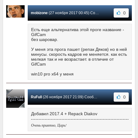
0
mobizone
(27 ноября 2017 00:45) Сообщение #12
Есть еще альтернатива этой проге название -
GifCam
без шаровар.
У меня эта прога пашет (репак Дяков) но в ней
минусы. скорость кадров не меняется. как есть
мелкая так и не возрастает. в отличие от
GifCam
win10 pro х64 у меня
0
RuFull
(26 ноября 2017 21:09) Сообщение #11
Добавил 2017.4 + Repack Diakov
Очень приятно, Царь!