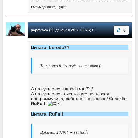
Очень приятно, Царь!
0
papavova
(26 декабря 2018 02:25) Сообщение #25
Цитата: boroda74
То ли это я пьяный, то ли автор.
А по существу вопроса что???
А по существу - очень даже не плохая
программулина, работает прекрасно! Спасибо
RuFull !
Цитата: RuFull
Добавил 2019.1 + Portable