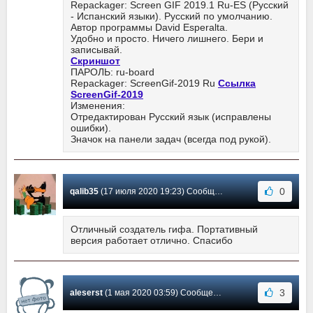
Repackager: Screen GIF 2019.1 Ru-ES (Русский
- Испанский языки). Русский по умолчанию.
Автор программы David Esperalta.
Удобно и просто. Ничего лишнего. Бери и
записывай.
Скриншот
ПАРОЛЬ: ru-board
Repackager: ScreenGif-2019 Ru
Ссылка
ScreenGif-2019
Изменения:
Отредактирован Русский язык (исправлены
ошибки).
Значок на панели задач (всегда под рукой).
0
qalib35
(17 июля 2020 19:23) Сообщение #29
Отличный создатель гифа. Портативный
версия работает отлично. Спасибо
3
aleserst
(1 мая 2020 03:59) Сообщение #28