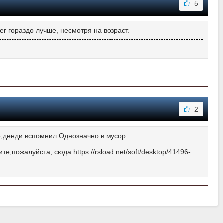
5
r гораздо лучше, несмотря на возраст.
2
,денди вспомнил.Однозначно в мусор.
пожалуйста, сюда https://rsload.net/soft/desktop/41496-