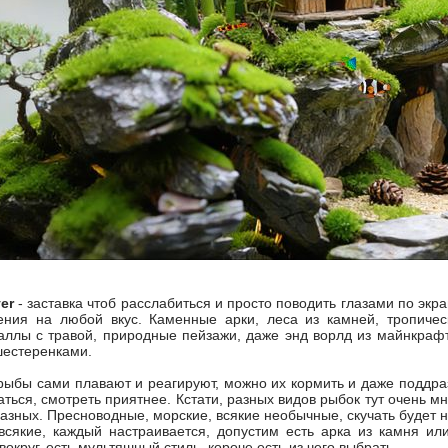
er
- заставка чтоб расслабиться и просто поводить глазами по экр
ния на любой вкус. Каменные арки, леса из камней, тропичес
раллы с травой, природные пейзажи, даже энд ворлд из майнкрафта
шестеренками.
рыбы сами плавают и реагируют, можно их кормить и даже поддра
аться, смотреть приятнее. Кстати, разных видов рыбок тут очень мн
разных. Пресноводные, морские, всякие необычные, скучать будет н
всякие, каждый настраивается, допустим есть арка из камня ил
округ, есть мультяшный стиль, короче есть из чего выбрать.