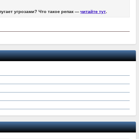
пугает угрозами? Что такое репак —
читайте тут
.