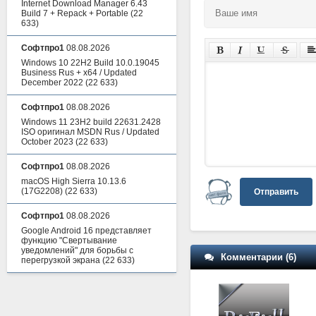
Internet Download Manager 6.43
Build 7 + Repack + Portable
(22
633)
Софтпро1
08.08.2026
Windows 10 22H2 Build 10.0.19045
Business Rus + x64 / Updated
December 2022
(22 633)
Софтпро1
08.08.2026
Windows 11 23H2 build 22631.2428
ISO оригинал MSDN Rus / Updated
October 2023
(22 633)
Софтпро1
08.08.2026
macOS High Sierra 10.13.6
(17G2208)
(22 633)
Отправить
Софтпро1
08.08.2026
Google Android 16 представляет
функцию "Свертывание
уведомлений" для борьбы с
Комментарии (6)
перегрузкой экрана
(22 633)