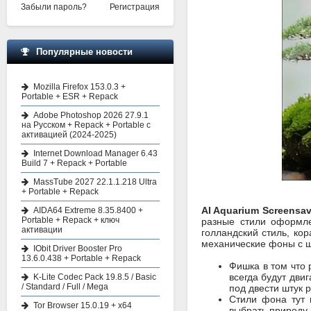
Забыли пароль?
Регистрация
Популярные новости
Mozilla Firefox 153.0.3 +
Portable + ESR + Repack
Adobe Photoshop 2026 27.9.1
на Русском + Repack + Portable с
активацией (2024-2025)
Internet Download Manager 6.43
Build 7 + Repack + Portable
MassTube 2027 22.1.1.218 Ultra
+ Portable + Repack
AI Aquarium Screensav
AIDA64 Extreme 8.35.8400 +
Portable + Repack + ключ
разные стили оформле
активации
голландский стиль, ко
механические фоны с 
IObit Driver Booster Pro
13.6.0.438 + Portable + Repack
Фишка в том что 
всегда будут двиг
K-Lite Codec Pack 19.8.5 / Basic
/ Standard / Full / Mega
под двести штук 
Стили фона тут 
Tor Browser 15.0.19 + x64
выбрать природу в