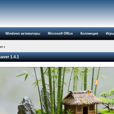
Windows активаторы
Microsoft Office
Коллекция
Игр
ол
»
aver 1.4.1