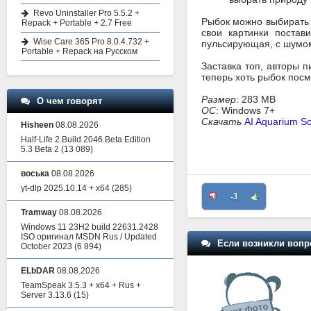
Revo Uninstaller Pro 5.5.2 +
Рыбок можно выбирать 
Repack + Portable + 2.7 Free
свои картинки постав
Wise Care 365 Pro 8.0.4.732 +
пульсирующая, с шумом
Portable + Repack на Русском
Заставка топ, авторы п
теперь хоть рыбок посм
Размер
: 283 MB
О чем говорят
ОС
: Windows 7+
Скачать
AI Aquarium Sc
Hisheen
08.08.2026
Half-Life 2.Build 2046.Beta Edition
5.3 Beta 2
(13 089)
воська
08.08.2026
yt-dlp 2025.10.14 + x64
(285)
-3
Tramway
08.08.2026
Windows 11 23H2 build 22631.2428
ISO оригинал MSDN Rus / Updated
Если возникли вопр
October 2023
(6 894)
ELbDAR
08.08.2026
TeamSpeak 3.5.3 + x64 + Rus +
Server 3.13.6
(15)