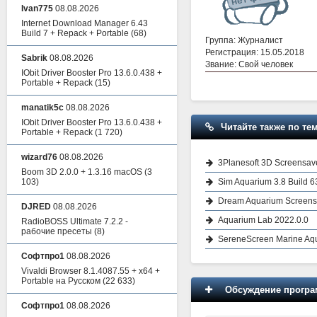
Ivan775
08.08.2026
Internet Download Manager 6.43
Build 7 + Repack + Portable
(68)
Группа: Журналист
Регистрация: 15.05.2018
Sabrik
08.08.2026
Звание: Свой человек
IObit Driver Booster Pro 13.6.0.438 +
Portable + Repack
(15)
manatik5c
08.08.2026
IObit Driver Booster Pro 13.6.0.438 +
Читайте также по тем
Portable + Repack
(1 720)
wizard76
08.08.2026
3Planesoft 3D Screensav
Boom 3D 2.0.0 + 1.3.16 macOS
(3
Sim Aquarium 3.8 Build 6
103)
Dream Aquarium Screensa
DJRED
08.08.2026
Aquarium Lab 2022.0.0
RadioBOSS Ultimate 7.2.2 -
рабочие пресеты
(8)
SereneScreen Marine Aqu
Софтпро1
08.08.2026
Vivaldi Browser 8.1.4087.55 + x64 +
Portable на Русском
(22 633)
Обсуждение програм
Софтпро1
08.08.2026