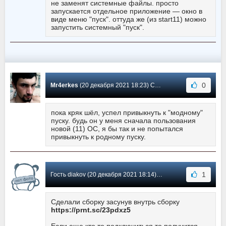
не заменят системные файлы. просто
запускается отдельное приложение — окно в
виде меню "пуск". оттуда же (из start11) можно
запустить системный "пуск".
0
Mr4erkes
(20 декабря 2021 18:23) Сообщение #-2
пока кряк шёл, успел привыкнуть к "модному"
пуску. будь он у меня сначала пользования
новой (11) ОС, я бы так и не попытался
привыкнуть к родному пуску.
1
Гость diakov (20 декабря 2021 18:14) Сообщение #-3
Сделали сборку засунув внутрь сборку
https://prnt.sc/23pdxz5