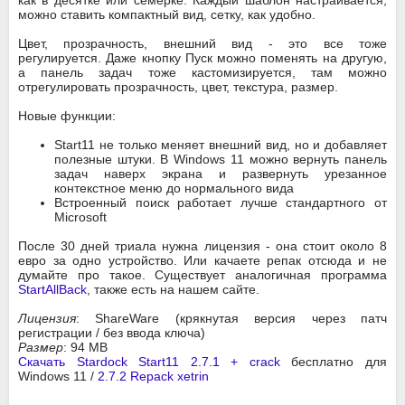
можно ставить компактный вид, сетку, как удобно.
Цвет, прозрачность, внешний вид - это все тоже
регулируется. Даже кнопку Пуск можно поменять на другую,
а панель задач тоже кастомизируется, там можно
отрегулировать прозрачность, цвет, текстура, размер.
Новые функции:
Start11 не только меняет внешний вид, но и добавляет
полезные штуки. В Windows 11 можно вернуть панель
задач наверх экрана и развернуть урезанное
контекстное меню до нормального вида
Встроенный поиск работает лучше стандартного от
Microsoft
После 30 дней триала нужна лицензия - она стоит около 8
евро за одно устройство. Или качаете репак отсюда и не
думайте про такое. Существует аналогичная программа
StartAllBack
, также есть на нашем сайте.
Лицензия
: ShareWare (крякнутая версия через патч
регистрации / без ввода ключа)
Размер
: 94 MB
Скачать Stardock Start11 2.7.1 + crack
бесплатно для
Windows 11 /
2.7.2 Repack xetrin