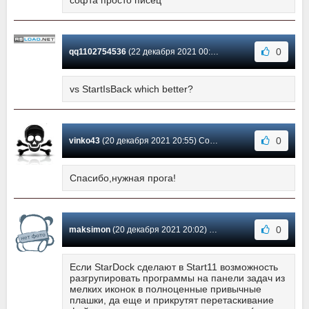
софта просто писец
0
qq1102754536
(22 декабря 2021 00:19) Сообщение #6
vs StartIsBack which better?
0
vinko43
(20 декабря 2021 20:55) Сообщение #5
Спасибо,нужная прога!
0
maksimon
(20 декабря 2021 20:02) Сообщение #4
Если StarDock сделают в Start11 возможность
разгрупировать программы на панели задач из
мелких иконок в полноценные привычные
плашки, да еще и прикрутят перетаскивание