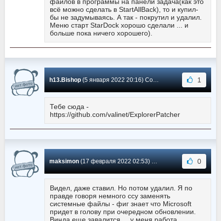
файлов в программы на панели задача(как это
всё можно сделать в StartAllBack), то и купил-
бы не задумываясь. А так - покрутил и удалил.
Меню старт StarDock хорошо сделали ... и
больше пока ничего хорошего).
1
h13.Bishop
(5 января 2022 20:16) Сообщение #3
Тебе сюда -
https://github.com/valinet/ExplorerPatcher
0
maksimon
(17 февраля 2022 02:53) Сообщение #2
Видел, даже ставил. Но потом удалил. Я по
правде говоря немного ссу заменять
системные файлы - фиг знает что Microsoft
придет в голову при очередном обновлении.
Винда еще завалится ... у меня работа,