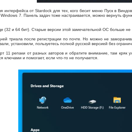
 интерфейса от Stardock для тех, кого бесит меню Пуск в Виндов
в Windows 7. Панель задач тоже настраивается, можно вернуть фу
де (32 и 64 бит). Старые версии этой замечательной ОС больше н
ей триала после регистрации по почте. Но можно не заморачива
вали, установили, пользуетесь полной русской версией без огранич
арт 11 репаки от разных авторов и обратите внимание, там кряк у
я ключами и помогает, если что-то не получается.