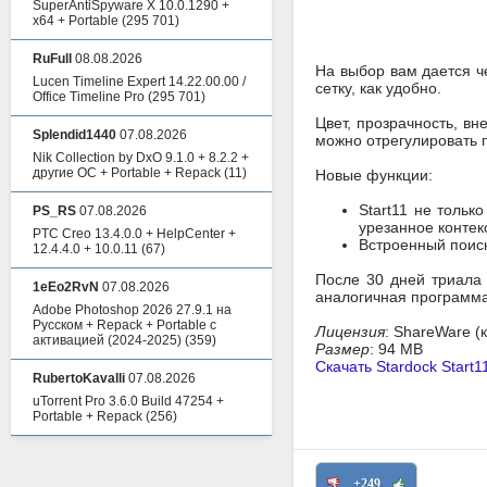
SuperAntiSpyware X 10.0.1290 +
x64 + Portable
(295 701)
RuFull
08.08.2026
На выбор вам дается ч
Lucen Timeline Expert 14.22.00.00 /
сетку, как удобно.
Office Timeline Pro
(295 701)
Цвет, прозрачность, вн
Splendid1440
07.08.2026
можно отрегулировать п
Nik Collection by DxO 9.1.0 + 8.2.2 +
другие ОС + Portable + Repack
(11)
Новые функции:
Start11 не тольк
PS_RS
07.08.2026
урезанное контек
PTC Creo 13.4.0.0 + HelpCenter +
Встроенный поиск
12.4.4.0 + 10.0.11
(67)
После 30 дней триала 
1eEo2RvN
07.08.2026
аналогичная программ
Adobe Photoshop 2026 27.9.1 на
Русском + Repack + Portable с
Лицензия
: ShareWare (
активацией (2024-2025)
(359)
Размер
: 94 MB
Скачать Stardock Start11
RubertoKavalli
07.08.2026
uTorrent Pro 3.6.0 Build 47254 +
Portable + Repack
(256)
+249