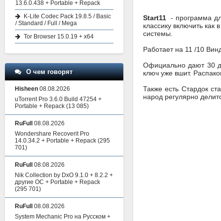
13.6.0.438 + Portable + Repack
K-Lite Codec Pack 19.8.5 / Basic
Start11
- программа для
/ Standard / Full / Mega
классику включить как 
системы.
Tor Browser 15.0.19 + x64
Работает на 11 /10 Вин
Официально дают 30 дн
О чем говорят
ключ уже вшит. Распако
Также есть Стардок ст
Hisheen
08.08.2026
народ регулярно делитс
uTorrent Pro 3.6.0 Build 47254 +
Portable + Repack
(13 085)
RuFull
08.08.2026
Wondershare Recoverit Pro
14.0.34.2 + Portable + Repack
(295
701)
RuFull
08.08.2026
Nik Collection by DxO 9.1.0 + 8.2.2 +
другие ОС + Portable + Repack
(295 701)
RuFull
08.08.2026
System Mechanic Pro на Русском +