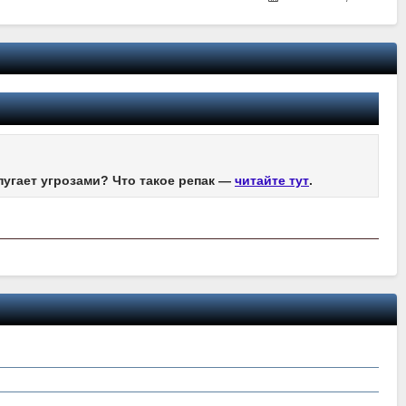
пугает угрозами? Что такое репак —
читайте тут
.