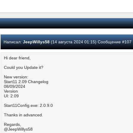
Написал:
JeepWillys58
(14 августа 2024 01:15) Сообщение #107
Hi dear friend,
Could you Update it?
New version:
Start11 2.09 Changelog
08/09/2024
Version
UI: 2.09
Start11Config.exe: 2.0.9.0
Thanks in advanced.
Regards,
@JeepWillys58