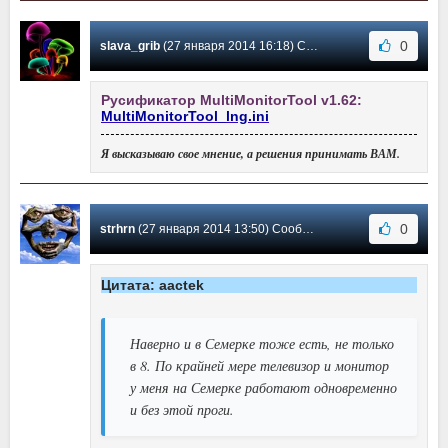
0
slava_grib
(27 января 2014 16:18) Сообщение #27
Русификатор MultiMonitorTool v1.62:
MultiMonitorTool_lng.ini
Я высказываю свое мнение, а решения принимать ВАМ.
0
strhrn
(27 января 2014 13:50) Сообщение #26
Цитата: aactek
Наверно и в Семерке тоже есть, не только
в 8. По крайней мере телевизор и монитор
у меня на Семерке работают одновременно
и без этой проги.