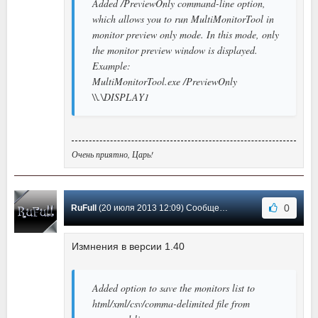
Added /PreviewOnly command-line option,
which allows you to run MultiMonitorTool in
monitor preview only mode. In this mode, only
the monitor preview window is displayed.
Example:
MultiMonitorTool.exe /PreviewOnly
\\.\DISPLAY1
Очень приятно, Царь!
0
RuFull
(20 июля 2013 12:09) Сообщение #16
Измнения в версии 1.40
Added option to save the monitors list to
html/xml/csv/comma-delimited file from