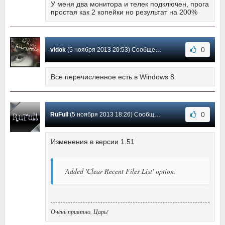
У меня два монитора и телек подключен, прога
простая как 2 копейки но результат на 200%
0
vidok
(5 ноября 2013 20:53) Сообщение #20
Все перечисленное есть в Windows 8
0
RuFull
(5 ноября 2013 18:26) Сообщение #19
Изменения в версии 1.51
Added 'Clear Recent Files List' option.
Очень приятно, Царь!