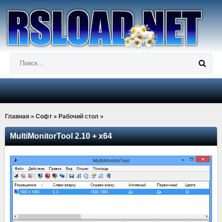
Главная
»
Софт
»
Рабочий стол
»
MultiMonitorTool 2.10 + x64