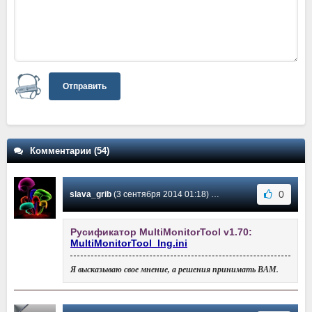
Отправить
Комментарии (54)
0
slava_grib
(3 сентября 2014 01:18) Сообщение #34
Русификатор MultiMonitorTool v1.70:
MultiMonitorTool_lng.ini
Я высказываю свое мнение, а решения принимать ВАМ.