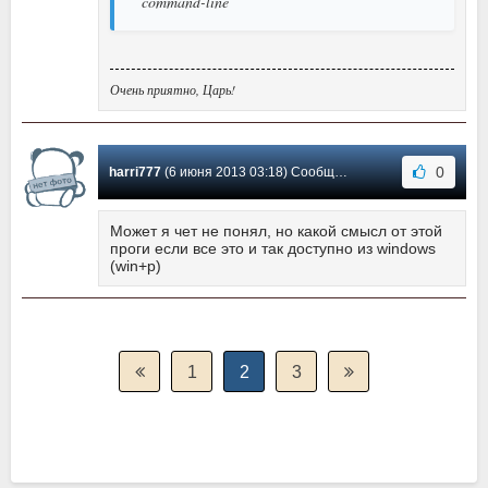
command-line
Очень приятно, Царь!
0
harri777
(6 июня 2013 03:18) Сообщение #15
Может я чет не понял, но какой смысл от этой
проги если все это и так доступно из windows
(win+p)
1
2
3