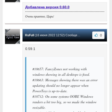
Добавлена версия 0.60.0
Очень приятно, Царь!
0
RuFull
(16 июня 2022 12:52) Сообщение #27
0.59.1
#18657: FancyZones not working with
windows showing in all desktops is fixed.
#18663: Messages showing there was an error
updating should no longer appear when
PowerToys is up-to-date.
#18712: On some systems OOBE Windows
renders a bit too big, so we made the window
resizable.