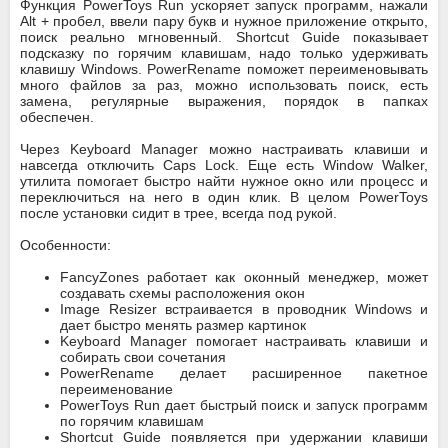
Функция PowerToys Run ускоряет запуск программ, нажали
Alt + пробел, ввели пару букв и нужное приложение открыто,
поиск реально мгновенный. Shortcut Guide показывает
подсказку по горячим клавишам, надо только удерживать
клавишу Windows. PowerRename поможет переименовывать
много файлов за раз, можно использовать поиск, есть
замена, регулярные выражения, порядок в папках
обеспечен.
Через Keyboard Manager можно настраивать клавиши и
навсегда отключить Caps Lock. Еще есть Window Walker,
утилита помогает быстро найти нужное окно или процесс и
переключиться на него в один клик. В целом PowerToys
после установки сидит в трее, всегда под рукой.
Особенности:
FancyZones работает как оконный менеджер, может
создавать схемы расположения окон
Image Resizer встраивается в проводник Windows и
дает быстро менять размер картинок
Keyboard Manager помогает настраивать клавиши и
собирать свои сочетания
PowerRename делает расширенное пакетное
переименование
PowerToys Run дает быстрый поиск и запуск программ
по горячим клавишам
Shortcut Guide появляется при удержании клавиши