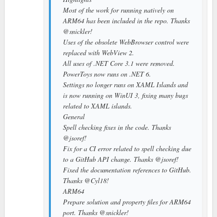
Most of the work for running natively on
ARM64 has been included in the repo. Thanks
@snickler!
Uses of the obsolete WebBrowser control were
replaced with WebView 2.
All uses of .NET Core 3.1 were removed.
PowerToys now runs on .NET 6.
Settings no longer runs on XAML Islands and
is now running on WinUI 3, fixing many bugs
related to XAML islands.
General
Spell checking fixes in the code. Thanks
@jsoref!
Fix for a CI error related to spell checking due
to a GitHub API change. Thanks @jsoref!
Fixed the documentation references to GitHub.
Thanks @Cyl18!
ARM64
Prepare solution and property files for ARM64
port. Thanks @snickler!