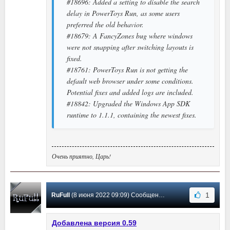
#18696: Added a setting to disable the search
delay in PowerToys Run, as some users
preferred the old behavior.
#18679: A FancyZones bug where windows
were not snapping after switching layouts is
fixed.
#18761: PowerToys Run is not getting the
default web browser under some conditions.
Potential fixes and added logs are included.
#18842: Upgraded the Windows App SDK
runtime to 1.1.1, containing the newest fixes.
Очень приятно, Царь!
1
RuFull
(8 июня 2022 09:09) Сообщение #26
Добавлена версия 0.59