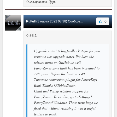
Очень приятно, Царь!
0
RuFull
(1 марта 2022 08:38) Сообщение #18
0.56.1
Upgrade notes! A big feedback items for new
versions was upgrade notes. We have the
release notes on GitHub as well.
FancyZones zone limit has been increased to
128 zones. Before the limit was 40.
Timezone conversion plugin for PowerToys
Run! Thanks @TobiasSekan
Child and Popup window support for
FancyZones. To enable, go to Settings?
FancyZones?Windows. These were bugs we
fixed that without realizing it was a useful
feature to most.