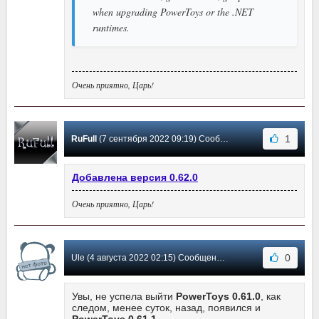
when upgrading PowerToys or the .NET
runtimes.
Очень приятно, Царь!
1
RuFull
(7 сентября 2022 09:19) Сообщение #33
Добавлена версия 0.62.0
Очень приятно, Царь!
0
Ule (4 августа 2022 02:15) Сообщение #32
Увы, не успела выйти
PowerToys 0.61.0
, как
следом, менее суток, назад, появился и
PowerToys 0.61.1