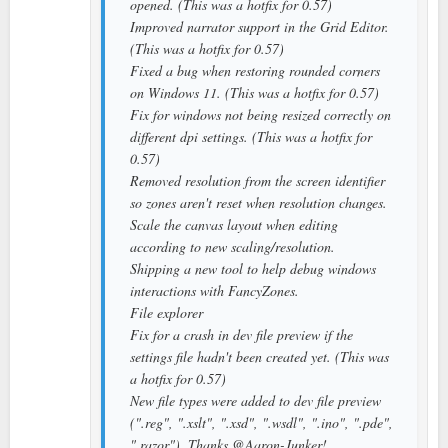
opened. (This was a hotfix for 0.57)
Improved narrator support in the Grid Editor.
(This was a hotfix for 0.57)
Fixed a bug when restoring rounded corners
on Windows 11. (This was a hotfix for 0.57)
Fix for windows not being resized correctly on
different dpi settings. (This was a hotfix for
0.57)
Removed resolution from the screen identifier
so zones aren't reset when resolution changes.
Scale the canvas layout when editing
according to new scaling/resolution.
Shipping a new tool to help debug windows
interactions with FancyZones.
File explorer
Fix for a crash in dev file preview if the
settings file hadn't been created yet. (This was
a hotfix for 0.57)
New file types were added to dev file preview
(".reg", ".xslt", ".xsd", ".wsdl", ".ino", ".pde",
".razor"). Thanks @Aaron-Junker!