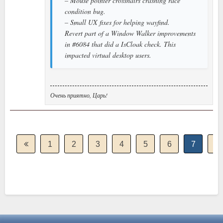
– Mouse pointer crosshairs crashing race
condition bug.
– Small UX fixes for helping wayfind.
Revert part of a Window Walker improvements
in #6084 that did a IsCloak check. This
impacted virtual desktop users.
Очень приятно, Царь!
1
2
3
4
5
6
7
8