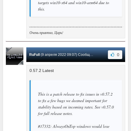
targets win10-x64 and win10-arm64 due to
this.
Очень приятно, Царь!
0
RuFull
(9 апреля 2022 09:07) Сообщение #21
0.57.2 Latest
This is a patch release to fix issues in v0.57.2
to fix a few bugs we deemed important for
stability based on incoming rates. See v0.57.0
for full release notes.
#17332: AlwaysOnTop windows would lose