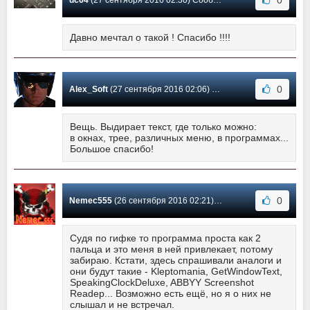
Давно мечтал о такой ! Спасибо !!!!
0
Alex_Soft
(27 сентября 2016 02:06) Сообщение #21
Вещь. Выдирает текст, где только можно:
в окнах, трее, различных меню, в программах...
Большое спасибо!
0
Nemec555
(26 сентября 2016 02:21) Сообщение #20
Судя по гифке то программа проста как 2
пальца и это меня в ней привлекает, потому
забираю. Кстати, здесь спрашивали аналоги и
они будут такие - Kleptomania, GetWindowText,
SpeakingClockDeluxe, ABBYY Screenshot
Readeр... Возможно есть ещё, но я о них не
слышал и не встречал.