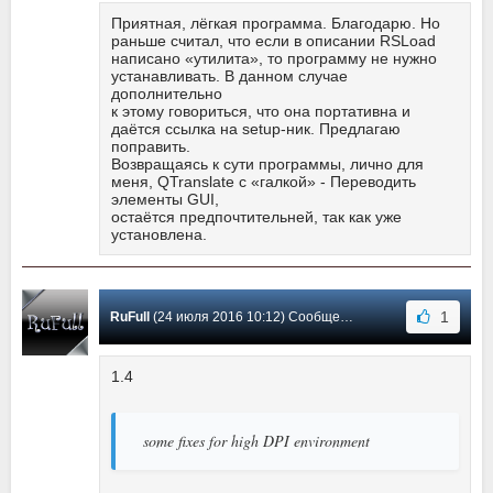
Приятная, лёгкая программа. Благодарю. Но
раньше считал, что если в описании RSLoad
написано «утилита», то программу не нужно
устанавливать. В данном случае
дополнительно
к этому говориться, что она портативна и
даётся ссылка на setup-ник. Предлагаю
поправить.
Возвращаясь к сути программы, лично для
меня, QTranslate с «галкой» - Переводить
элементы GUI,
остаётся предпочтительней, так как уже
установлена.
1
RuFull
(24 июля 2016 10:12) Сообщение #12
1.4
some fixes for high DPI environment