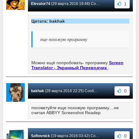
1
Elevator74
(29 марта 2016 19:48) Сообщение #9
Цитата: bakhak
еще похожую программу
Можно ещё попробовать- программу
Screen
Translator - Экранный Переводчик
.
0
bakhak
(28 марта 2016 22:25) Сообщение #8
посоветуйте еще похожую программу....не
считая ABBYY Screenshot Readeр
0
Softovnick
(19 марта 2016 03:42) Сообщение #7