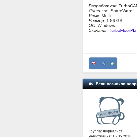
Разработчик
: TurboCA
Лицензия
: ShareWare
Язык
: Multi
Размер
: 1.86 GB
ОС
: Windows
Скачать
:
TurboFloorPl
+6
Если возникли вопр
Группа: Журналист
Регистрация: 15.05.2018