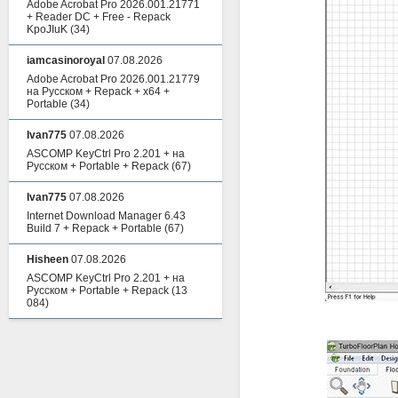
Adobe Acrobat Pro 2026.001.21771
+ Reader DC + Free - Repack
KpoJIuK
(34)
iamcasinoroyal
07.08.2026
Adobe Acrobat Pro 2026.001.21779
на Русском + Repack + x64 +
Portable
(34)
Ivan775
07.08.2026
ASCOMP KeyCtrl Pro 2.201 + на
Русском + Portable + Repack
(67)
Ivan775
07.08.2026
Internet Download Manager 6.43
Build 7 + Repack + Portable
(67)
Hisheen
07.08.2026
ASCOMP KeyCtrl Pro 2.201 + на
Русском + Portable + Repack
(13
084)