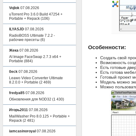
Vojlok
07.08.2026
uTorrent Pro 3.6.0 Build 47254 +
Portable + Repack
(106)
ILYASJD
07.08.2026
RadioBOSS Ultimate 7.2.2 -
рабочие пресеты
(6)
Особенности:
Жека
07.08.2026
AI Image FaceSwap 2.7.3 x64 +
Создать свой про
Portable
(884)
Возможность созд
Есть готовые две
0eck
07.08.2026
Есть готова мебел
Готовый проект м
Leawo Video Converter Ultimate
Модель можно экс
8.2.0.0 + Portable
(2 469)
Можно пользоват
fredya85
07.08.2026
Обновления для NOD32
(1 430)
Игорь2011
07.08.2026
MailWasher Pro 8.0.125 + Portable +
Repack
(2 481)
iamcasinoroyal
07.08.2026