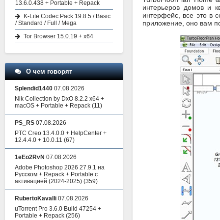
13.6.0.438 + Portable + Repack
интерьеров домов и к
интерфейс, все это в 
K-Lite Codec Pack 19.8.5 / Basic
приложение, оно вам по
/ Standard / Full / Mega
Tor Browser 15.0.19 + x64
О чем говорят
Splendid1440
07.08.2026
Nik Collection by DxO 8.2.2 x64 +
macOS + Portable + Repack
(11)
PS_RS
07.08.2026
PTC Creo 13.4.0.0 + HelpCenter +
12.4.4.0 + 10.0.11
(67)
1eEo2RvN
07.08.2026
Adobe Photoshop 2026 27.9.1 на
Русском + Repack + Portable с
активацией (2024-2025)
(359)
RubertoKavalli
07.08.2026
uTorrent Pro 3.6.0 Build 47254 +
Portable + Repack
(256)