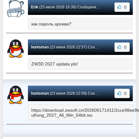
0
Erik
(25 июля 2026 16:39) Сообщение #110
как пароль архива?
0
huntsman
(23 июня 2026 22:57) Сообщение #109
ZW3D 2027 updata pls!
0
huntsman
(23 июня 2026 22:59) Сообщение #108
https://download.zwsoft.cn/202606171411/2cce98
uKong_2027_All_Win_64bit.iso