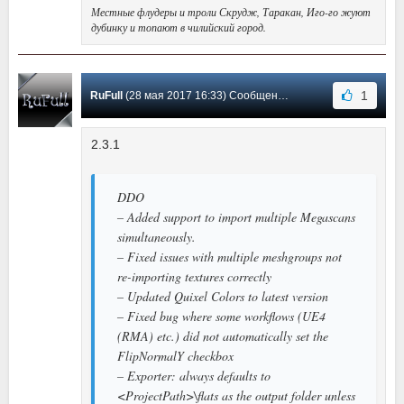
Местные флудеры и троли Скрудж, Таракан, Иго-го жуют
дубинку и топают в чилийский город.
1
RuFull
(28 мая 2017 16:33) Сообщение #1
2.3.1
DDO
– Added support to import multiple Megascans
simultaneously.
– Fixed issues with multiple meshgroups not
re-importing textures correctly
– Updated Quixel Colors to latest version
– Fixed bug where some workflows (UE4
(RMA) etc.) did not automatically set the
FlipNormalY checkbox
– Exporter: always defaults to
<ProjectPath>\flats as the output folder unless