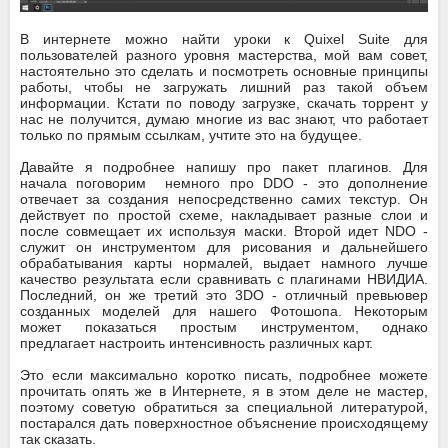
В интернете можно найти уроки к Quixel Suite для
пользователей разного уровня мастерства, мой вам совет,
настоятельно это сделать и посмотреть основные принципы
работы, чтобы не загружать лишний раз такой объем
информации. Кстати по поводу загрузке, скачать торрент у
нас не получится, думаю многие из вас знают, что работает
только по прямым ссылкам, учтите это на будущее.
Давайте я подробнее напишу про пакет плагинов. Для
начала поговорим немного про DDO - это дополнение
отвечает за создания непосредственно самих текстур. Он
действует по простой схеме, накладывает разные слои и
после совмещает их используя маски. Второй идет NDO -
служит он инструментом для рисования и дальнейшего
обрабатывания карты нормалей, выдает намного лучше
качество результата если сравнивать с плагинами НВИДИА.
Последний, он же третий это 3DO - отличный превьювер
созданных моделей для нашего Фотошопа. Некоторым
может показаться простым инструментом, однако
предлагает настроить интенсивность различных карт.
Это если максимально коротко писать, подробнее можете
прочитать опять же в Интернете, я в этом деле не мастер,
поэтому советую обратиться за специальной литературой,
постарался дать поверхностное объяснение происходящему
так сказать.