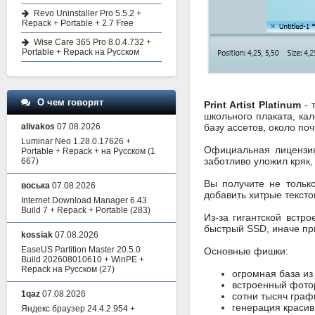
Revo Uninstaller Pro 5.5.2 +
Repack + Portable + 2.7 Free
Wise Care 365 Pro 8.0.4.732 +
Portable + Repack на Русском
О чем говорят
Print Artist Platinum
- 
школьного плаката, ка
alivakos
07.08.2026
базу ассетов, около по
Luminar Neo 1.28.0.17626 +
Официальная лицензия 
Portable + Repack + на Русском
(1
заботливо уложил кряк,
667)
Вы получите не тольк
воська
07.08.2026
добавить хитрые текст
Internet Download Manager 6.43
Build 7 + Repack + Portable
(283)
Из-за гигантской встр
быстрый SSD, иначе пр
kossiak
07.08.2026
EaseUS Partition Master 20.5.0
Основные фишки:
Build 202608010610 + WinPE +
Repack на Русском
(27)
огромная база из
встроенный фотор
1qaz
07.08.2026
сотни тысяч граф
генерация красив
Яндекс браузер 24.4.2.954 +