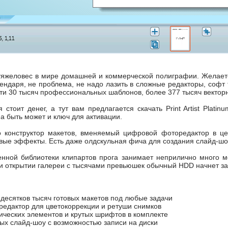
тяжеловес в мире домашней и коммерческой полиграфии. Желаете
лендаря, не проблема, не надо лазить в сложные редакторы, софт
чти 30 тысяч профессиональных шаблонов, более 377 тысяч вектор
стоит денег, а тут вам предлагается скачать Print Artist Plat
 а быть может и ключ для активации.
о конструктор макетов, вменяемый цифровой фоторедактор в це
овые эффекты. Есть даже олдскульная фича для создания слайд-ш
оенной библиотеки клипартов прога занимает неприлично много м
и открытии галереи с тысячами превьюшек обычный HDD начнет зах
 десятков тысяч готовых макетов под любые задачи
едактор для цветокоррекции и ретуши снимков
ических элементов и крутых шрифтов в комплекте
ых слайд-шоу с возможностью записи на диски