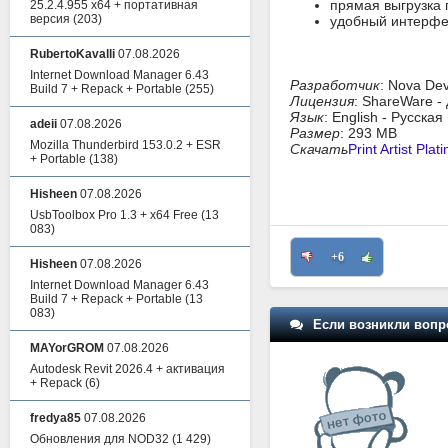
прямая выгрузка 
25.2.4.955 x64 + портативная
версия
(203)
удобный интерфе
RubertoKavalli
07.08.2026
Internet Download Manager 6.43
Разработчик
: Nova De
Build 7 + Repack + Portable
(255)
Лицензия
: ShareWare -
Язык
: English - Русска
adeii
07.08.2026
Размер
: 293 MB
Mozilla Thunderbird 153.0.2 + ESR
Скачать
Print Artist Pla
+ Portable
(138)
Hisheen
07.08.2026
UsbToolbox Pro 1.3 + x64 Free
(13
083)
+6
Hisheen
07.08.2026
Internet Download Manager 6.43
Build 7 + Repack + Portable
(13
083)
Если возникли вопр
MAYorGROM
07.08.2026
Autodesk Revit 2026.4 + активация
+ Repack
(6)
fredya85
07.08.2026
Обновления для NOD32
(1 429)