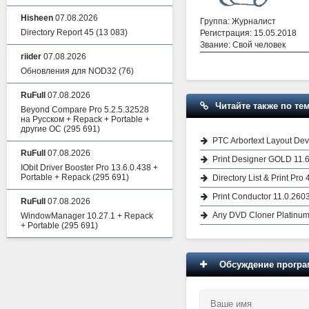
Hisheen
07.08.2026
Группа: Журналист
Directory Report 45
(13 083)
Регистрация: 15.05.2018
Звание: Свой человек
riider
07.08.2026
Обновления для NOD32
(76)
RuFull
07.08.2026
Читайте также по тем
Beyond Compare Pro 5.2.5.32528
на Русском + Repack + Portable +
другие ОС
(295 691)
PTC Arbortext Layout Deve
RuFull
07.08.2026
Print Designer GOLD 11.6
IObit Driver Booster Pro 13.6.0.438 +
Portable + Repack
(295 691)
Directory List & Print Pro
Print Conductor 11.0.260
RuFull
07.08.2026
Any DVD Cloner Platinum 
WindowManager 10.27.1 + Repack
+ Portable
(295 691)
Обсуждение програм