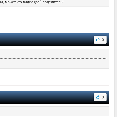
, может кто видел где? поделитесь!
0
0