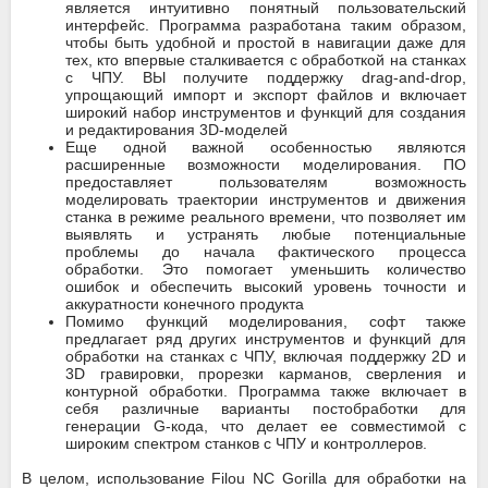
является интуитивно понятный пользовательский
интерфейс. Программа разработана таким образом,
чтобы быть удобной и простой в навигации даже для
тех, кто впервые сталкивается с обработкой на станках
с ЧПУ. ВЫ получите поддержку drag-and-drop,
упрощающий импорт и экспорт файлов и включает
широкий набор инструментов и функций для создания
и редактирования 3D-моделей
Еще одной важной особенностью являются
расширенные возможности моделирования. ПО
предоставляет пользователям возможность
моделировать траектории инструментов и движения
станка в режиме реального времени, что позволяет им
выявлять и устранять любые потенциальные
проблемы до начала фактического процесса
обработки. Это помогает уменьшить количество
ошибок и обеспечить высокий уровень точности и
аккуратности конечного продукта
Помимо функций моделирования, софт также
предлагает ряд других инструментов и функций для
обработки на станках с ЧПУ, включая поддержку 2D и
3D гравировки, прорезки карманов, сверления и
контурной обработки. Программа также включает в
себя различные варианты постобработки для
генерации G-кода, что делает ее совместимой с
широким спектром станков с ЧПУ и контроллеров.
В целом, использование Filou NC Gorilla для обработки на