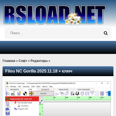
Главная
»
Софт
»
Редакторы
»
Filou NC Gorilla 2025.11.18 + ключ