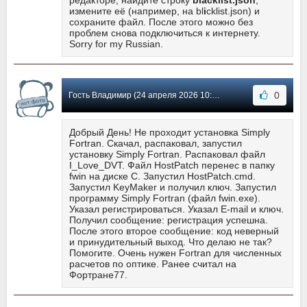
измените её (например, на bl
i
cklist.json) и
сохраните файл. После этого можно без
проблем снова подключиться к интернету.
Sorry for my Russian.
0
Гость Владимир (24 апреля 2026 10:39) Сообщение #25
Добрый День! Не проходит установка Simply
Fortran. Скачал, распаковал, запустил
установку Simply Fortran. Распаковал файл
I_Love_DVT. Файл HostPatch перенес в папку
fwin на диске C. Запустил HostPatch.cmd.
Запустил KeyMaker и получил ключ. Запустил
программу Simply Fortran (файл fwin.exe).
Указал регистрироваться. Указал E-mail и ключ.
Получил сообщение: регистрация успешна.
После этого второе сообщение: код неверный
и принудительный выход. Что делаю не так?
Помогите. Очень нужен Fortran для численных
расчетов по оптике. Ранее считал на
Фортране77.