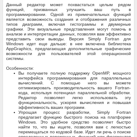
Данный редактор может похвастаться целым рядом
функций, призванных улучшить ваш путь в
программировании. Одной из примечательных функций
является возможность создания и отображения различных
типов диаграмм, включая гистограммы и двумерные
графики. Эти визуальные представления могут помочь в
анализе и интерпретации данных, позволяя вам эффективно
представить свои выводы. Версия Simply Fortran для
Windows идет еще дальше: в нее включена библиотека
AppGraphics, предлагающая дополнительные графические
возможности для пользователей этой операционной
системы.
Особенности:
Вы получаете полную поддержку OpenMP, мощного
интерфейса программирования для параллельных
вычислений. С помощью него вы можете
оптимизировать производительность вашего Fortran-
кода, используя потенциал параллельной обработки.
Редактор позволяет легко использовать эту
функциональность, ускоряя вычисления и повышая
эффективность ваших программ.
Упрощая процесс разработки, Simply Fortran
предлагает функцию быстрого поиска на платформе
Windows. Это удобное средство позволяет быстро
найти то, что вы ищете, позволяя вам с легкостью
перемещаться по кодовой базе. Идет ли речь о поиске
определенных переменных, функций или фрагментов