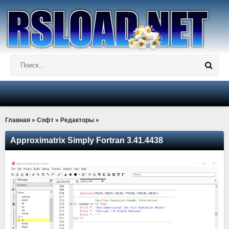
Главная
»
Софт
»
Редакторы
»
Approximatrix Simply Fortran 3.41.4438