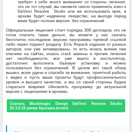
требует к себе много внимания со стороны лечения,
это не тот случай, вы сможете смело применить ключ к
DaVinci Resolve Studio или же использовать кряк, в
архиве будет надежное лекарство, на выходе перед
вами будет полная версия, без ограничений
Официальная лицензия стоит порядка 300 долларов, кто не
готов платить такие деньги, вы можете у нас скачать
бесплатно последнюю версию программы прямой ссылкой
либо через торрент раздачу. Есть Repack издания от разных
авторов, они уже активированы, то есть искать всякие там
ключики на сайтах, искать crack замены и прочие лечения
нет необходимости, все уже вшито в инсталлятор,
достаточно выполнить базовую установку и можно
пользоваться без ограничений. В целом вот такой обзор
вышел, всем удачи и спасибо за внимание, приятной работы
с видео и пусть ваши проекты будут профессионального
уровня и высшего качества, а мы со своей стороны будем
стараться вовремя обновлять программу до актуальной
версии с лицензиями в архивах.
Скачать Blackmagic Design DaVinci Resolve Studio
20.3.0.10 репак Кролика.torrent