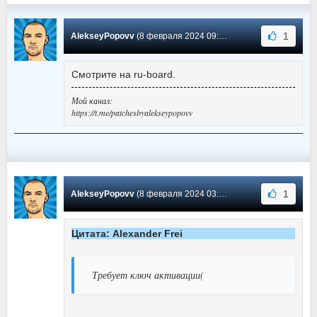
1
AlekseyPopovv
(8 февраля 2024 09:06) Сообщение #646
Смотрите на ru-board.
Мой канал:
https://t.me/patchesbyalekseypopovv
1
AlekseyPopovv
(8 февраля 2024 03:13) Сообщение #645
Цитата: Alexander Frei
Требует ключ активации(