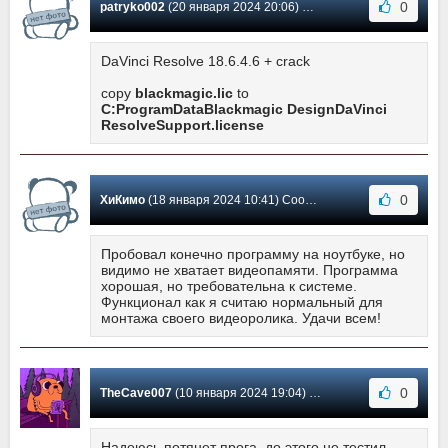
0
patryko002
(20 января 2024 20:06) Сообщение #636
DaVinci Resolve 18.6.4.6 + crack
copy
blackmagic.lic
to
C:ProgramDataBlackmagic DesignDaVinci
ResolveSupport.license
0
ХиКимо
(18 января 2024 10:41) Сообщение #635
Пробовал конечно программу на ноутбуке, но
видимо не хватает видеопамяти. Программа
хорошая, но требовательна к системе.
Функционал как я считаю нормальный для
монтажа своего видеоролика. Удачи всем!
0
TheCave007
(10 января 2024 19:04) Сообщение #634
Надеюсь потянет прога, до этого не тестил