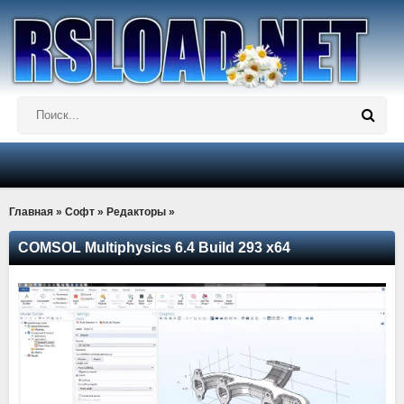
Главная
»
Софт
»
Редакторы
»
COMSOL Multiphysics 6.4 Build 293 x64