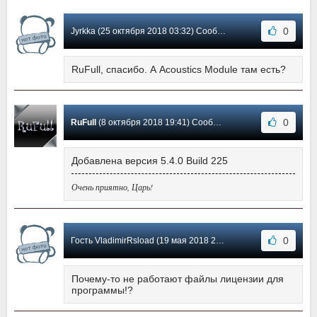
0
Jyrkka (25 октября 2018 03:32) Сообщение #10
RuFull, спасибо. А Acoustics Module там есть?
0
RuFull
(8 октября 2018 19:41) Сообщение #9
Добавлена версия 5.4.0 Build 225
Очень приятно, Царь!
0
Гость VladimirRsload (19 мая 2018 23:47) Сообщение #8
Почему-то не работают файлы лицензии для
программы!?