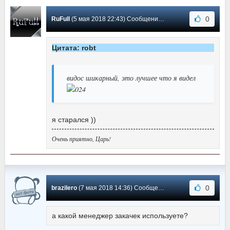
0
RuFull
(5 мая 2018 22:43) Сообщение #7
Цитата: robt
видос шикарный, это лучшее что я видел
я старался ))
Очень приятно, Царь!
0
brazilero
(7 мая 2018 14:36) Сообщение #6
а какой менеджер закачек используете?