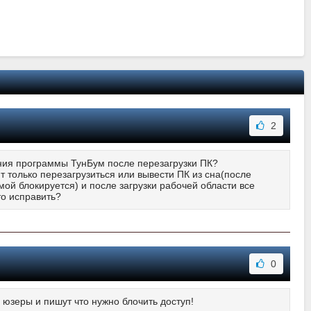
2
ания программы ТунБум после перезагрузки ПК?
т только перезагрузиться или вывести ПК из сна(после
мой блокируется) и после загрузки рабочей области все
то исправить?
0
 юзеры и пишут что нужно блочить доступ!