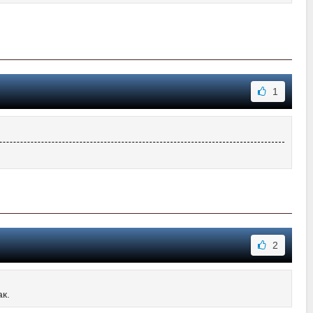
1
2
к.