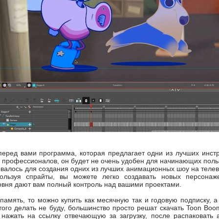
еред вами программа, которая предлагает одни из лучших инстру
 профессионалов, он будет не очень удобен для начинающих польз
валось для создания одних из лучших анимационных шоу на телев
пользуя спрайты, вы можете легко создавать новых персона
вня дают вам полный контроль над вашими проектами.
память, то можно купить как месячную так и годовую подписку, а
того делать не буду, большинство просто решат скачать Toon Boo
 нажать на ссылку отвечающую за загрузку, после распаковать 