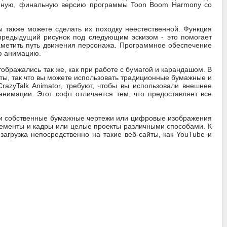
ванную, финальную версию программы Toon Boom Harmony со
 также можете сделать их походку неестественной. Функция
предыдущий рисунок под следующим эскизом - это помогает
аметить путь движения персонажа. Программное обеспечение
ю анимацию.
ображались так же, как при работе с бумагой и карандашом. В
ты, так что вы можете использовать традиционные бумажные и
azyTalk Animator, требуют, чтобы вы использовали внешнее
нимации. Этот софт отличается тем, что предоставляет все
вои собственные бумажные чертежи или цифровые изображения
лементы и кадры или целые проекты различными способами. К
агрузка непосредственно на такие веб-сайты, как YouTube и