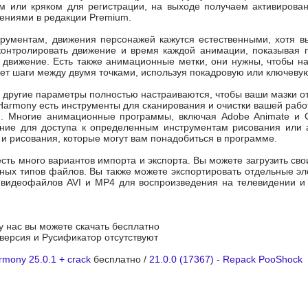
ом или кряком для регистрации, на выходе получаем активиро
ениями в редакции Premium.
рументам, движения персонажей кажутся естественными, хотя вы
контролировать движение и время каждой анимации, показывая 
 движение. Есть также анимационные метки, они нужны, чтобы н
ет шаги между двумя точками, используя покадровую или ключеву
 другие параметры полностью настраиваются, чтобы ваши мазки от
armony есть инструменты для сканирования и очистки вашей рабо
. Многие анимационные программы, включая Adobe Animate и Cr
ние для доступа к определенным инструментам рисования или а
и рисования, которые могут вам понадобиться в программе.
сть много вариантов импорта и экспорта. Вы можете загрузить с
чных типов файлов. Вы также можете экспортировать отдельные э
 видеофайлов AVI и MP4 для воспроизведения на телевидении и з
 у нас вы можете скачать бесплатно
я версия и Русификатор отсутствуют
mony 25.0.1 + crack
бесплатно /
21.0.0 (17367) - Repack PooShock