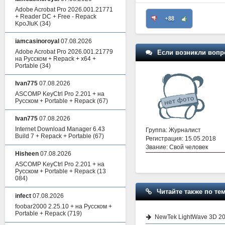
Adobe Acrobat Pro 2026.001.21771
+ Reader DC + Free - Repack
+88
KpoJIuK
(34)
iamcasinoroyal
07.08.2026
Adobe Acrobat Pro 2026.001.21779
Если возникли вопр
на Русском + Repack + x64 +
Portable
(34)
Ivan775
07.08.2026
ASCOMP KeyCtrl Pro 2.201 + на
Русском + Portable + Repack
(67)
Ivan775
07.08.2026
Internet Download Manager 6.43
Группа: Журналист
Build 7 + Repack + Portable
(67)
Регистрация: 15.05.2018
Звание: Свой человек
Hisheen
07.08.2026
ASCOMP KeyCtrl Pro 2.201 + на
Русском + Portable + Repack
(13
084)
Читайте также по тем
infect
07.08.2026
foobar2000 2.25.10 + на Русском +
Portable + Repack
(719)
NewTek LightWave 3D 20