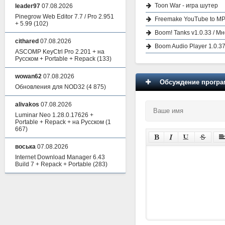
Toon War - игра шутер
leader97
07.08.2026
Pinegrow Web Editor 7.7 / Pro 2.951
Freemake YouTube to MP
+ 5.99
(102)
Boom! Tanks v1.0.33 / Мн
cithared
07.08.2026
Boom Audio Player 1.0.3
ASCOMP KeyCtrl Pro 2.201 + на
Русском + Portable + Repack
(133)
wowan62
07.08.2026
Обсуждение програм
Обновления для NOD32
(4 875)
alivakos
07.08.2026
Luminar Neo 1.28.0.17626 +
Portable + Repack + на Русском
(1
667)
воська
07.08.2026
Internet Download Manager 6.43
Build 7 + Repack + Portable
(283)