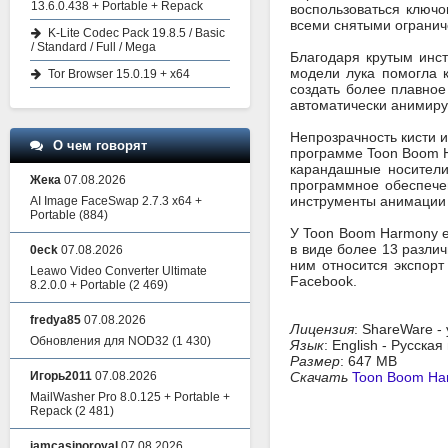
13.6.0.438 + Portable + Repack
воспользоваться ключ
всеми снятыми огранич
K-Lite Codec Pack 19.8.5 / Basic
/ Standard / Full / Mega
Благодаря крутым инст
модели лука помогла 
Tor Browser 15.0.19 + x64
создать более плавное
автоматически анимиру
Непрозрачность кисти и
О чем говорят
программе Toon Boom H
карандашные носители
Жека
07.08.2026
программное обеспече
инструменты анимации 
AI Image FaceSwap 2.7.3 x64 +
Portable
(884)
У Toon Boom Harmony е
в виде более 13 разли
0eck
07.08.2026
ним относится экспорт
Leawo Video Converter Ultimate
Facebook.
8.2.0.0 + Portable
(2 469)
fredya85
07.08.2026
Лицензия
: ShareWare -
Обновления для NOD32
(1 430)
Язык
: English - Русска
Размер
: 647 MB
Игорь2011
07.08.2026
Скачать
Toon Boom Har
MailWasher Pro 8.0.125 + Portable +
Repack
(2 481)
iamcasinoroyal
07.08.2026