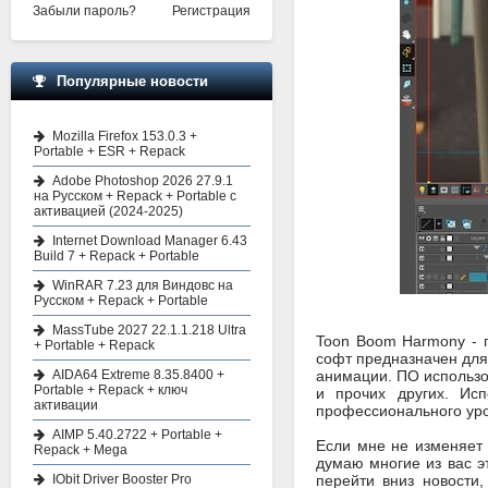
Забыли пароль?
Регистрация
Популярные новости
Mozilla Firefox 153.0.3 +
Portable + ESR + Repack
Adobe Photoshop 2026 27.9.1
на Русском + Repack + Portable с
активацией (2024-2025)
Internet Download Manager 6.43
Build 7 + Repack + Portable
WinRAR 7.23 для Виндовс на
Русском + Repack + Portable
MassTube 2027 22.1.1.218 Ultra
Toon Boom Harmony - п
+ Portable + Repack
софт предназначен для
AIDA64 Extreme 8.35.8400 +
анимации. ПО использо
Portable + Repack + ключ
и прочих других. Ис
активации
профессионального уро
AIMP 5.40.2722 + Portable +
Если мне не изменяет 
Repack + Mega
думаю многие из вас э
IObit Driver Booster Pro
перейти вниз новости,