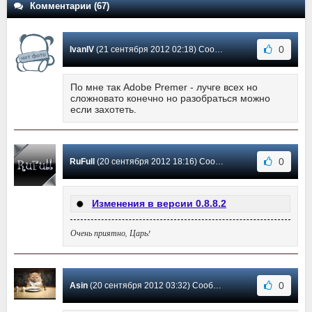
Комментарии (67)
0
IvanIV
(21 сентября 2012 02:18) Сообщение #27
По мне так Adobe Premer - лучге всех но
сложновато конечно но разобраться можно
если захотеть.
0
RuFull
(20 сентября 2012 18:16) Сообщение #26
Изменения в версии 0.8.8.2
Очень приятно, Царь!
0
Asin
(20 сентября 2012 03:32) Сообщение #25