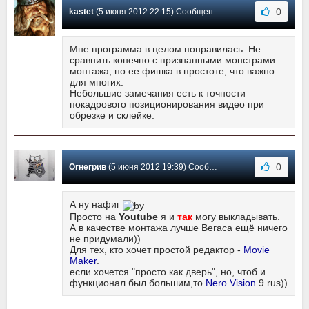
0
kastet
(5 июня 2012 22:15) Сообщение #9
Мне программа в целом понравилась. Не
сравнить конечно с признанными монстрами
монтажа, но ее фишка в простоте, что важно
для многих.
Небольшие замечания есть к точности
покадрового позиционирования видео при
обрезке и склейке.
0
Огнегрив
(5 июня 2012 19:39) Сообщение #8
А ну нафиг
Просто на
Youtube
я и
так
могу выкладывать.
А в качестве монтажа лучше Вегаса ещё ничего
не придумали))
Для тех, кто хочет простой редактор -
Movie
Maker
.
если хочется "просто как дверь", но, чтоб и
функционал был большим,то
Nero Vision
9 rus))