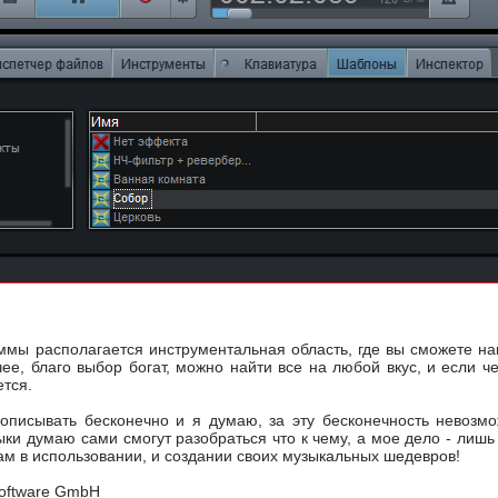
ммы располагается инструментальная область, где вы сможете н
ее, благо выбор богат, можно найти все на любой вкус, и если чег
ется.
писывать бесконечно и я думаю, за эту бесконечность невозмож
ки думаю сами смогут разобраться что к чему, а мое дело - лишь
вам в использовании, и создании своих музыкальных шедевров!
oftware GmbH