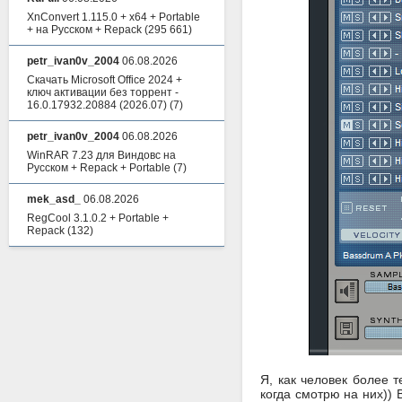
XnConvert 1.115.0 + x64 + Portable
+ на Русском + Repack
(295 661)
petr_ivan0v_2004
06.08.2026
Скачать Microsoft Office 2024 +
ключ активации без торрент -
16.0.17932.20884 (2026.07)
(7)
petr_ivan0v_2004
06.08.2026
WinRAR 7.23 для Виндовс на
Русском + Repack + Portable
(7)
mek_asd_
06.08.2026
RegCool 3.1.0.2 + Portable +
Repack
(132)
Я, как человек более 
когда смотрю на них))