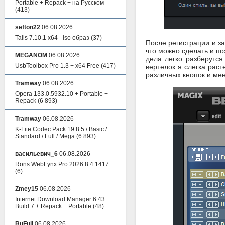
Portable + Repack + на Русском
(413)
sefton22
06.08.2026
Tails 7.10.1 x64 - iso образ
(37)
После регистрации и за
что можно сделать и по
MEGANOM
06.08.2026
дела легко разберутся
UsbToolbox Pro 1.3 + x64 Free
(417)
вертелок я слегка раст
различных кнопок и ме
Tramway
06.08.2026
Opera 133.0.5932.10 + Portable +
Repack
(6 893)
Tramway
06.08.2026
K-Lite Codec Pack 19.8.5 / Basic /
Standard / Full / Mega
(6 893)
васильевич_6
06.08.2026
Rons WebLynx Pro 2026.8.4.1417
(6)
Zmey15
06.08.2026
Internet Download Manager 6.43
Build 7 + Repack + Portable
(48)
RuFull
06.08.2026