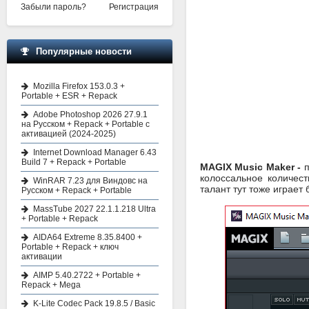
Забыли пароль?
Регистрация
Популярные новости
Mozilla Firefox 153.0.3 +
Portable + ESR + Repack
Adobe Photoshop 2026 27.9.1
на Русском + Repack + Portable с
активацией (2024-2025)
Internet Download Manager 6.43
Build 7 + Repack + Portable
MAGIX Music Maker -
п
колоссальное количес
WinRAR 7.23 для Виндовс на
талант тут тоже играет
Русском + Repack + Portable
MassTube 2027 22.1.1.218 Ultra
+ Portable + Repack
AIDA64 Extreme 8.35.8400 +
Portable + Repack + ключ
активации
AIMP 5.40.2722 + Portable +
Repack + Mega
K-Lite Codec Pack 19.8.5 / Basic