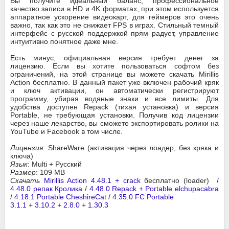
Вы получите идеальный баланс, профессиональное
качество записи в HD и 4K форматах, при этом используется
аппаратное ускорение видеокарт, для геймеров это очень
важно, так как это не снижает FPS в играх. Стильный темный
интерфейс с русской поддержкой прям радует, управление
интуитивно понятное даже мне.
Есть минус, официальная версия требует денег за
лицензию. Если вы хотите пользоваться софтом без
ограничений, на этой странице вы можете скачать Mirillis
Action бесплатно. В данный пакет уже включен рабочий кряк
и ключ активации, он автоматически регистрируют
программу, убирая водяные знаки и все лимиты. Для
удобства доступен Repack (тихая установка) и версия
Portable, не требующая установки. Получив код лицензии
через наше лекарство, вы сможете экспортировать ролики на
YouTube и Facebook в том числе.
Лицензия
: ShareWare (активация через лоадер, без кряка и
ключа)
Язык
: Multi + Русский
Размер
: 109 MB
Скачать
Mirillis Action 4.48.1 + crack
бесплатно (loader) /
4.48.0 репак Кролика
/
4.48.0 Repack + Portable elchupacabra
/
4.18.1 Portable CheshireCat
/
4.35.0 FC Portable
3.1.1
+
3.10.2
+
2.8.0
+
1.30.3