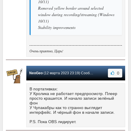
10/11)
Removed yellow border around selected
window during recording/streaming (Windows
10/11)
Stability improvements
Очень приятно, Царь!
0
NeoGeo
(12 марта 2023 23:19) Сообщение #1153
В портативках:
У Кролика не работает предпросмотр. Плеер
просто крашится. И начало записи зелёный
фон
У Чупакабры как то странно выглядит
интерфейс. И чёрный фон в начале записи.
P.S. Пока OBS лидирует.