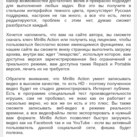
набор возможностей достаточно велик и прекрасно подойдет
для выполнения любых задач. Все это вы получите в
стильном интерфейсе темного цвета, присутствует Русская
поддержка, настроек не так много, а все что есть, легко
редактируются, проблем с этим нет, думаю сможет
разобраться каждый.
Хочется напомнить, что вам на сайте автора, вы сможете
скачать ключ Mirillis Action или получить код лицензии, чтобы
пользоваться бесплатно всеми имеющимися функциями, на
нашем сайте вы сможете внизу страницы выполнить загрузку
архива, внутри вас ждет "лекарство", используя которое, вам
доступна версия зарегистрированная без ограничений и
триального режиме, вам доступна также Repack и Portable
версия, лечить их не требуется.
Обратите внимание, что Mirillis Action умеет записывать
видео в высоком качестве, то есть HD - поэтому полученное
видео будет не стыдно демонстрировать Интернет публике.
Есть в программе специальный тест производительности
игрушек, сам не пробовал, не знаю как он работает и
насколько верно, но все же он есть и это плюс. Вы также
сможете записывать веб-видео в режиме реального
времени, а все видеофайлы легко экспортировать в нужный
вам формате. Mirillis Action позволяет быстро загружать
видео как на Facebook так и на YouTube - если вы активный
пользователь данной социальной сети, фишка будет
полезна.