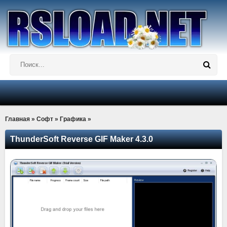
Главная
»
Софт
»
Графика
»
ThunderSoft Reverse GIF Maker 4.3.0