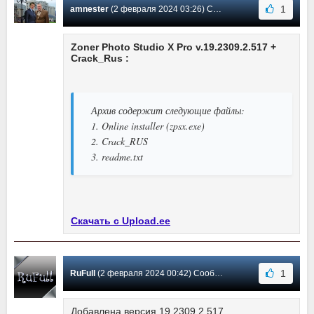
1
amnester
(2 февраля 2024 03:26) Сообщение #530
Zoner Photo Studio X Pro v.19.2309.2.517 +
Crack_Rus :
Архив содержит следующие файлы:
1. Online installer (zpsx.exe)
2. Crack_RUS
3. readme.txt
Скачать с Upload.ee
1
RuFull
(2 февраля 2024 00:42) Сообщение #529
Добавлена версия 19.2309.2.517