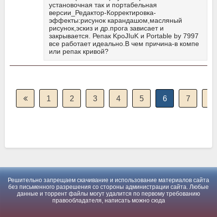
установочная так и портабельная
версии_Редактор-Корректировка-
эффекты:рисунок карандашом,масляный
рисунок,эскиз и др.прога зависает и
закрывается. Репак KpoJIuK и Portable by 7997
все работает идеально.В чем причина-в компе
или репак кривой?
1
2
3
4
5
6
7
8
Решительно запрещаем скачивание и использование материалов сайта
без письменного разрешения со стороны администрации сайта. Любые
данные и торрент файлы могут удалится по первому требованию
правообладателя, написать можно
сюда