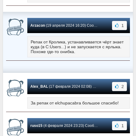
1
Arzacon
(19 апреля 2024 16:20) Сообщение #535
Репак от Кролика, устанавливается чёрт знает
куда (в С:Users...) и не запускается с ярлыка.
Похоже где-то онибка.
2
Alex_BAL
(17 февраля 2024 02:08) Сообщение #534
За репак от elchupacabra большое спасибо!
1
ruso15
(4 февраля 2024 23:23) Сообщение #533