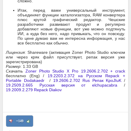
сложно.
Итак, перед вами универсальный инструмент,
объединяет функции каталогизатора, RAW конвертера
плюс крутой графический редактор. Чешские
разработчики развивают продукт и регулярно
добавляют новые функции, вот уже можно подтянуть
ИИ, а куда без него, надо привыкать, что он повсюду.
По цене думаю вам не интересна информация, у нас
все бесплатно как обычно.
Лицензия
: Shareware (активация Zoner Photo Studio ключом
или через кряк файл присутствует, репак версия уже
зарегистрирована)
Размер
: 1.33 GB
Скачать
Zoner Photo Studio X Pro 19.2606.2.702 + crack
бесплатно (Eng) /
19.2203.2.372 на Русском Repack +
Portable Dodakaedr
/
19.2606.2.702 Rus Репак KpoJIuK
/
19.2509.2.665 Русская версия от elchupacabra
/
19.2009.2.279 Repack Diakov
+149