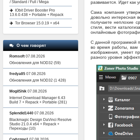
/ Standard / Full / Mega
развивается. Идет как
IObit Driver Booster Pro
Сама компания утверж
13.6.0.438 + Portable + Repack
довольно интересная 
получаете неплохие с
Tor Browser 15.0.19 + x64
стиля, вести каталоги
онлайновые фотографи
С данной программой п
О чем говорят
во время работы, вам
изображения, умеет пр
Romsoft
07.08.2026
разного уровня эффект
Обновления для NOD32
(59)
fredya85
07.08.2026
Обновления для NOD32
(1 428)
MogilShik
07.08.2026
Internet Download Manager 6.43
Build 7 + Repack + Portable
(281)
Splendid1440
07.08.2026
Blackmagic Design DaVinci Resolve
Studio 21.0.4 x64 + Repack +
Переходы
(10)
Софтпро1
07.08.2026