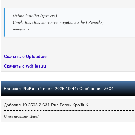
Online installer (zpsx.exe)
Crack_Rus (Rus на основе наработок by LRepacks)
readme.txt
Скачать с Upload.ee
Скачать с wdfiles.ru
Написал:
RuFull
(4 июля 2025 10:44) Сообщение #604
Добавил 19.2503.2.631 Rus Репак KpoJIuK
Очень приятно, Царь!