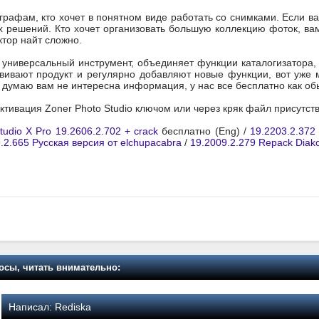
рафам, кто хочет в понятном виде работать со снимками. Если вам
 решений. Кто хочет организовать большую коллекцию фоток, вам
тор найт сложно.
 универсальный инструмент, объединяет функции каталогизатора,
вивают продукт и регулярно добавляют новые функции, вот уже м
 думаю вам не интересна информация, у нас все бесплатно как об
активация Zoner Photo Studio ключом или через кряк файл присутст
tudio X Pro 19.2606.2.702 + crack
бесплатно (Eng) /
19.2203.2.372
.2.665 Русская версия от elchupacabra
/
19.2009.2.279 Repack Diak
осы, читать внимательно:
Написал:
Rediska