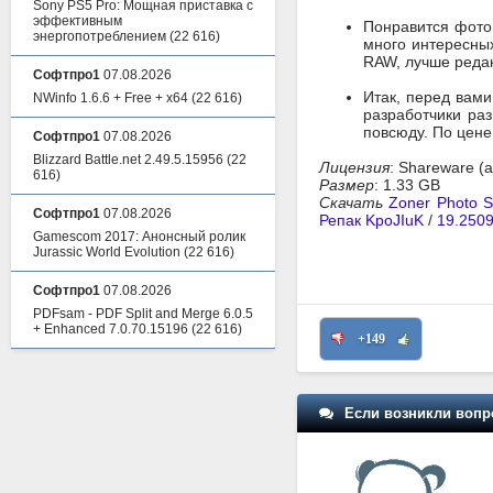
Sony PS5 Pro: Мощная приставка с
эффективным
Понравится фотог
энергопотреблением
(22 616)
много интересных
RAW, лучше редак
Софтпро1
07.08.2026
Итак, перед вами
NWinfo 1.6.6 + Free + x64
(22 616)
разработчики раз
повсюду. По цене
Софтпро1
07.08.2026
Blizzard Battle.net 2.49.5.15956
(22
Лицензия
: Shareware (
616)
Размер
: 1.33 GB
Скачать
Zoner Photo S
Софтпро1
07.08.2026
Репак KpoJIuK
/
19.2509
Gamescom 2017: Анонсный ролик
Jurassic World Evolution
(22 616)
Софтпро1
07.08.2026
PDFsam - PDF Split and Merge 6.0.5
+ Enhanced 7.0.70.15196
(22 616)
+149
Если возникли вопр