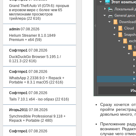
Grand Theft Auto VI (GTA 6): прорыв
в игровом мире с более чем 65
миллионами просмотров
трейлера
(22 616)
admin
07.08.2026
Helium Streamer 8.1.0.1849
Premium + x64
(59)
Софтпро1
07.08.2026
DuckDuckGo Browser 5.195.1 /
0.121.3
(22 616)
Софтпро1
07.08.2026
WhatsApp 2.2338.9.0 + Repack +
Portable + 8.3.1 macOS
(22 616)
Софтпро1
07.08.2026
Tails 7.10.1 x64 - iso образ
(22 616)
Сразу хочется о
пройти регистра
Игорь2011
07.08.2026
довольно много, 
Synchredible Professional 9.118 +
Repack + Portable
(2 480)
Приложение раду
возникнет. Редак
Софтпро1
07.08.2026
случае чего отме