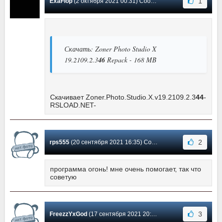
1
ExaFlop
(2 октября 2021 00:31) Сообщение #13
Скачать: Zoner Photo Studio X
19.2109.2.3
46
Repack - 168 MB
Скачивает Zoner.Photo.Studio.X.v19.2109.2.3
44
-
RSLOAD.NET-
2
rps555
(20 сентября 2021 16:35) Сообщение #12
программа огонь! мне очень помогает, так что
советую
3
FreezzYxGod
(17 сентября 2021 20:09) Сообщение #11