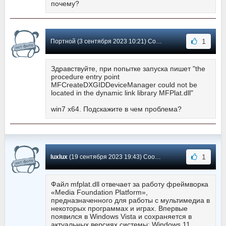
почему?
1
Портной (3 сентября 2023 10:21) Сообщение #17
Здравствуйте, при попытке запуска пишет "the
procedure entry point
MFCreateDXGIDDeviceManager could not be
located in the dynamic link library MFPlat.dll"
win7 x64. Подскажите в чем проблема?
1
luxlux
(19 сентября 2023 19:43) Сообщение #16
Файл mfplat.dll отвечает за работу фреймворка
«Media Foundation Platform»,
предназначенного для работы с мультимедиа в
некоторых программах и играх. Впервые
появился в Windows Vista и сохраняется в
актуальных версиях системы: Windows 11,