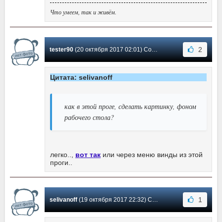
Что умеем, так и живём.
2
tester90
(20 октября 2017 02:01) Сообщение #3
Цитата: selivanoff
как в этой проге, сделать картинку, фоном
рабочего стола?
легко..,
вот так
или через меню винды из этой
проги..
1
selivanoff
(19 октября 2017 22:32) Сообщение #2