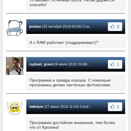
Установил, отличная прога. Репак держится,
спасибо!
2
jennius
(25 октября 2018 05:04) Сообщение #6
А с RAW работает (поддерживает)?
1
raphael_green
(9 июля 2018 19:46) Сообщение #5
Программа и правда хороша. С помощью
программы делаю частенько фотоколажи.
1
twikitam
(27 июня 2018 11:24) Сообщение #4
Программа достойная внимания, тем более
что от Кролика!