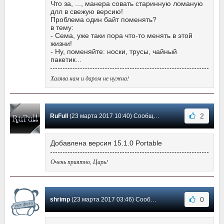
Что за, ..., манера совать старинную ломаную
длл в свежую версию!
Проблема один байт поменять?
в тему:
- Сема, уже таки пора что-то менять в этой
жизни!
- Ну, поменяйте: носки, трусы, чайный
пакетик...
Халява нам и даром не нужна!
2
RuFull
(23 марта 2017 10:40) Сообщение #253
Добавлена версия 15.1.0 Portable
Очень приятно, Царь!
0
shrimp
(23 марта 2017 03:46) Сообщение #252