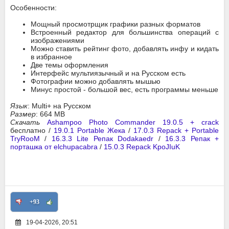
Особенности:
Мощный просмотрщик графики разных форматов
Встроенный редактор для большинства операций с
изображениями
Можно ставить рейтинг фото, добавлять инфу и кидать
в избранное
Две темы оформления
Интерфейс мультиязычный и на Русском есть
Фотографии можно добавлять мышью
Минус простой - большой вес, есть программы меньше
Язык
: Multi+ на Русском
Размер
: 664 MB
Скачать
Ashampoo Photo Commander 19.0.5 + crack
бесплатно /
19.0.1 Portable Жека
/
17.0.3 Repack + Portable
TryRooM
/
16.3.3 Lite Репак Dodakaedr
/
16.3.3 Репак +
порташка от elchupacabra
/
15.0.3 Repack KpoJIuK
+93
19-04-2026, 20:51