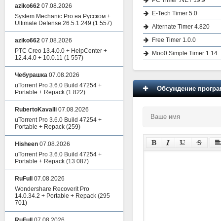
aziko662
07.08.2026
E-Tech Timer 5.0
System Mechanic Pro на Русском +
Ultimate Defense 26.5.1.249
(1 557)
Alternate Timer 4.820
Free Timer 1.0.0
aziko662
07.08.2026
PTC Creo 13.4.0.0 + HelpCenter +
Moo0 Simple Timer 1.14
12.4.4.0 + 10.0.11
(1 557)
Чебурашка
07.08.2026
uTorrent Pro 3.6.0 Build 47254 +
Обсуждение програм
Portable + Repack
(1 822)
RubertoKavalli
07.08.2026
uTorrent Pro 3.6.0 Build 47254 +
Portable + Repack
(259)
Hisheen
07.08.2026
uTorrent Pro 3.6.0 Build 47254 +
Portable + Repack
(13 087)
RuFull
07.08.2026
Wondershare Recoverit Pro
14.0.34.2 + Portable + Repack
(295
701)
RuFull
07.08.2026