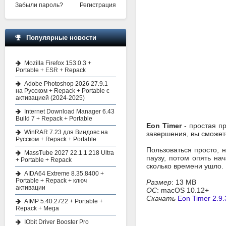
Забыли пароль?
Регистрация
Популярные новости
Mozilla Firefox 153.0.3 +
Portable + ESR + Repack
Adobe Photoshop 2026 27.9.1
на Русском + Repack + Portable с
активацией (2024-2025)
Internet Download Manager 6.43
Build 7 + Repack + Portable
Eon Timer
- простая п
WinRAR 7.23 для Виндовс на
завершения, вы сможет
Русском + Repack + Portable
Пользоваться просто, н
MassTube 2027 22.1.1.218 Ultra
паузу, потом опять на
+ Portable + Repack
сколько времени ушло.
AIDA64 Extreme 8.35.8400 +
Portable + Repack + ключ
Размер
: 13 MB
активации
ОС
: macOS 10.12+
Скачать
Eon Timer 2.9.
AIMP 5.40.2722 + Portable +
Repack + Mega
IObit Driver Booster Pro