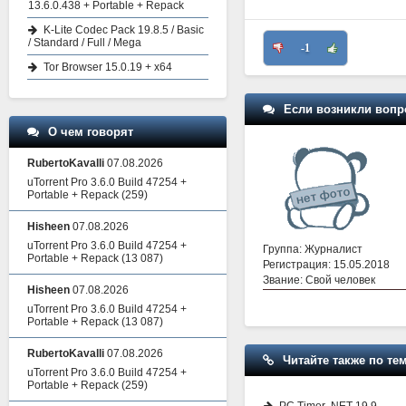
13.6.0.438 + Portable + Repack
K-Lite Codec Pack 19.8.5 / Basic
/ Standard / Full / Mega
-1
Tor Browser 15.0.19 + x64
Если возникли вопр
О чем говорят
RubertoKavalli
07.08.2026
uTorrent Pro 3.6.0 Build 47254 +
Portable + Repack
(259)
Hisheen
07.08.2026
uTorrent Pro 3.6.0 Build 47254 +
Группа: Журналист
Portable + Repack
(13 087)
Регистрация: 15.05.2018
Звание: Свой человек
Hisheen
07.08.2026
uTorrent Pro 3.6.0 Build 47254 +
Portable + Repack
(13 087)
RubertoKavalli
07.08.2026
Читайте также по тем
uTorrent Pro 3.6.0 Build 47254 +
Portable + Repack
(259)
PC Timer .NET 19.9