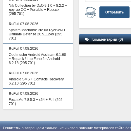
Nik Collection by DxO 9.1.0 + 8.2.2 +
другие ОС + Portable + Repack
Отправить
(295 701)
RuFull
07.08.2026
System Mechanic Pro на Русском +
Ultimate Defense 26.5.1.249
(295
701)
Комментарии (0)
RuFull
07.08.2026
Coolmuster Android Assistant 6.1.60
+ Repack / Lab.Fone for Android
6.2.18
(295 701)
RuFull
07.08.2026
Android SMS + Contacts Recovery
6.2.10
(295 701)
RuFull
07.08.2026
FocusMe 7.8.5.3 + x64 + Full
(295
701)
Решительно запрещаем скачивание и использование материалов сайта без