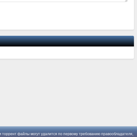
 торрент файлы могут удалится по первому требованию правообладателя,